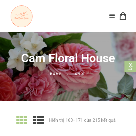
Cam Floral House
Lọc
HOME
SHOP
Đã
Hiển thị 163–171 của 215 kết quả
sắp