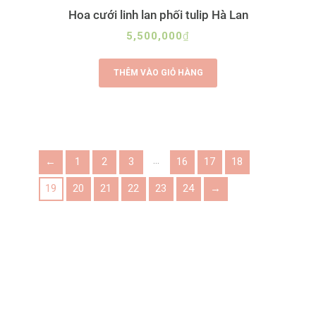
Hoa cưới linh lan phối tulip Hà Lan
5,500,000
₫
THÊM VÀO GIỎ HÀNG
…
←
1
2
3
16
17
18
19
20
21
22
23
24
→