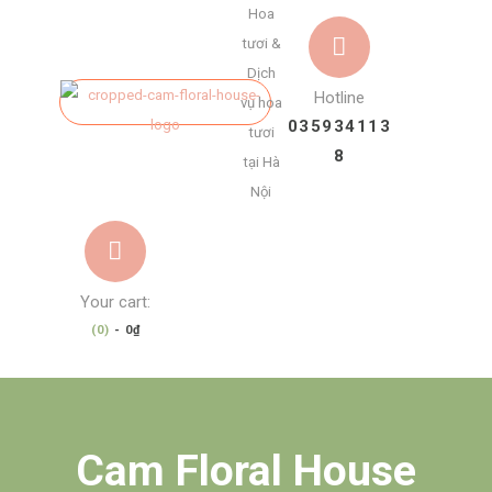
Hoa
tươi &
Dịch
Hotline
vụ hoa
035934113
tươi
8
tại Hà
Nội
Your cart:
(0)
-
0₫
Cam Floral House