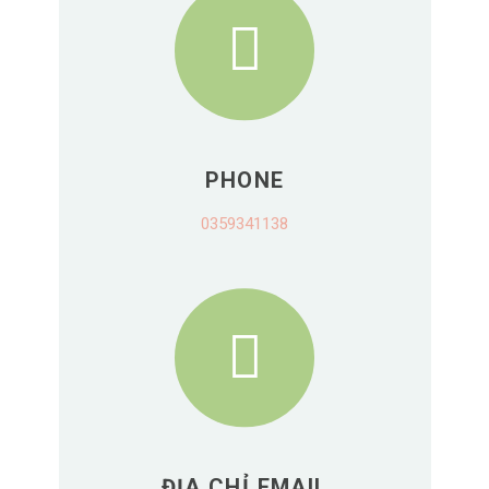
PHONE
0359341138
ĐỊA CHỈ EMAIL