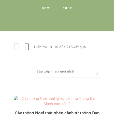
HOME
SHOP
Đã
Hiển thị 10–18 của 215 kết quả
sắp
xếp
theo
mới
nhất
Cây thông Noel thật ghép cành từ thông Đan