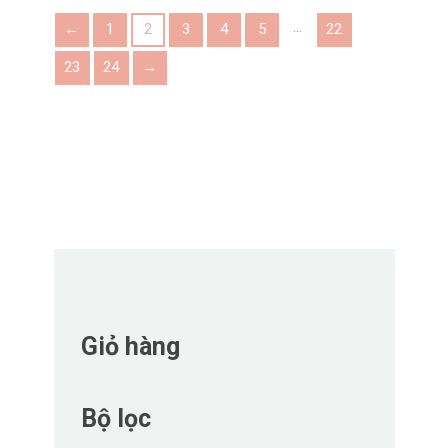
…
←
1
2
3
4
5
22
23
24
→
Giỏ hàng
Bộ lọc