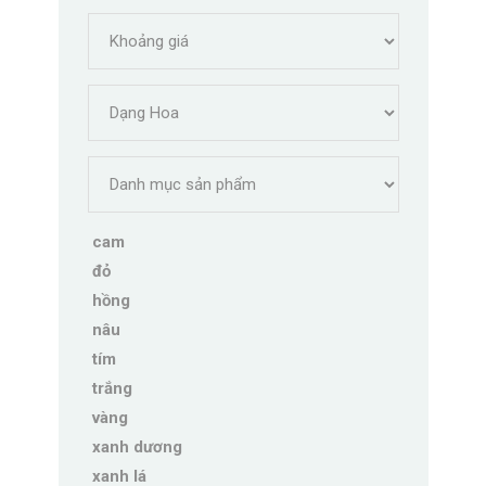
cam
đỏ
hồng
nâu
tím
trắng
vàng
xanh dương
xanh lá