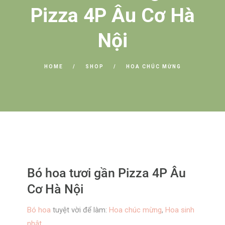
Pizza 4P Âu Cơ Hà
Nội
HOME
SHOP
HOA CHÚC MỪNG
Bó hoa tươi gần Pizza 4P Âu
Cơ Hà Nội
Bó hoa
tuyệt vời để làm:
Hoa chúc mừng
,
Hoa sinh
nhật