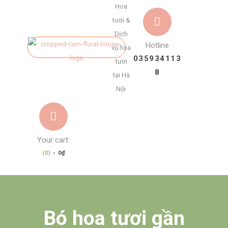
Hoa
tươi &
Dịch
Hotline
vụ hoa
035934113
tươi
8
tại Hà
Nội
Your cart:
(0)
-
0₫
Bó hoa tươi gần