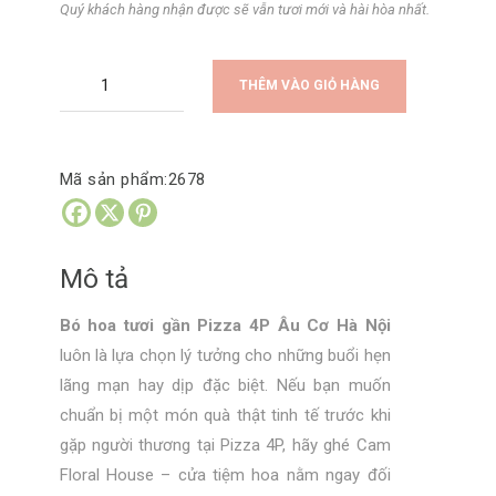
Quý khách hàng nhận được sẽ vẫn tươi mới và hài hòa nhất.
Bó
THÊM VÀO GIỎ HÀNG
hoa
tươi
gần
Mã sản phẩm:
2678
Pizza
4P
Âu
Mô tả
Cơ
Hà
Bó hoa tươi gần Pizza 4P Âu Cơ Hà Nội
Nội
luôn là lựa chọn lý tưởng cho những buổi hẹn
số
lãng mạn hay dịp đặc biệt. Nếu bạn muốn
lượng
chuẩn bị một món quà thật tinh tế trước khi
gặp người thương tại Pizza 4P, hãy ghé Cam
Floral House – cửa tiệm hoa nằm ngay đối