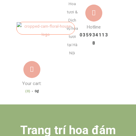
Hoa
tươi &
Dịch
Hotline
vụ hoa
035934113
tươi
8
tại Hà
Nội
Your cart:
(0)
-
0₫
Trang trí hoa đám