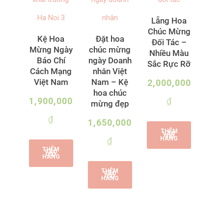
Lẵng Hoa
Chúc Mừng
Kệ Hoa
Đặt hoa
Đối Tác –
Mừng Ngày
chúc mừng
Nhiều Màu
Báo Chí
ngày Doanh
Sắc Rực Rỡ
Cách Mạng
nhân Việt
Việt Nam
Nam – Kệ
2,000,000
hoa chúc
1,900,000
₫
mừng đẹp
₫
1,650,000
THÊM
VÀO
GIỎ
HÀNG
₫
THÊM
VÀO
GIỎ
HÀNG
THÊM
VÀO
GIỎ
HÀNG