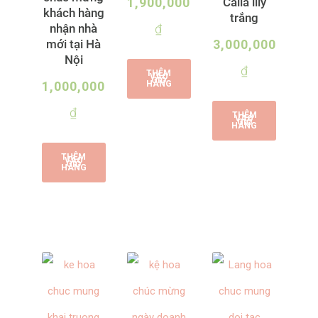
Calla lily
1,900,000
khách hàng
trắng
nhận nhà
₫
mới tại Hà
3,000,000
Nội
₫
THÊM
VÀO
GIỎ
HÀNG
1,000,000
₫
THÊM
VÀO
GIỎ
HÀNG
THÊM
VÀO
GIỎ
HÀNG