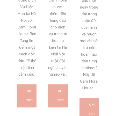
trong Dịch
Cam Floral
cho một
Vụ Điện
House –
ngày trọng
Hoa tại Hà
điểm đến
đại trong
Nội với
hàng đầu
cuộc đời
Cam Floral
cho dịch
của mình
House Bạn
vụ trang trí
và muốn
đang tìm
hoa sự
mọi chi tiết
kiếm một
kiện tại Hà
trở nên
cách độc
Nội! Với
hoàn hảo
đáo để thể
một đội
đến từng
hiện tình
ngũ chuyên
centimet?
cảm của...
nghiệp và...
Hãy để
Cam Floral
House...
CHI
CHI
TIẾT
TIẾT
CHI
TIẾT