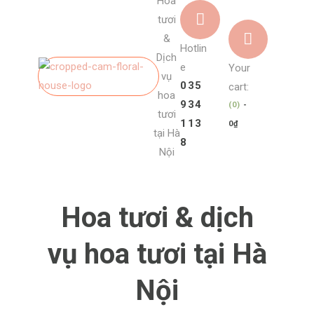
Hoa
tươi
&
Hotlin
Dịch
e
Your
vụ
035
cart:
hoa
934
(0)
-
tươi
113
0₫
tại Hà
8
Nội
Hoa tươi & dịch
vụ hoa tươi tại Hà
Nội