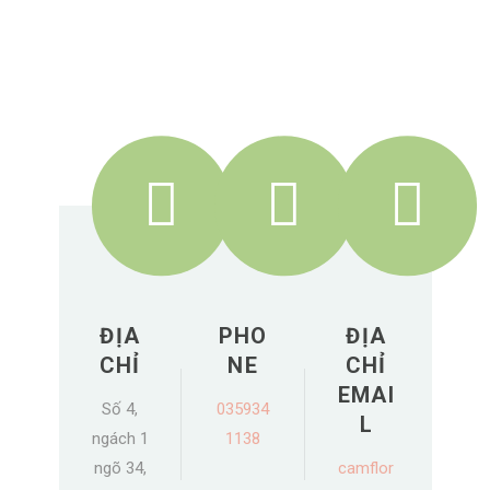
ĐỊA
PHO
ĐỊA
CHỈ
NE
CHỈ
EMAI
Số 4,
035934
L
ngách 1
1138
ngõ 34,
camflor