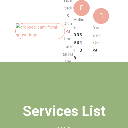
Hoa
tươi
&
Hotlin
Dịch
e
Your
vụ
035
cart:
hoa
934
(0)
-
tươi
113
0₫
tại Hà
8
Nội
Services List