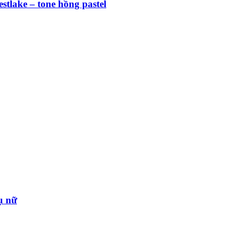
stlake – tone hồng pastel
ụ nữ