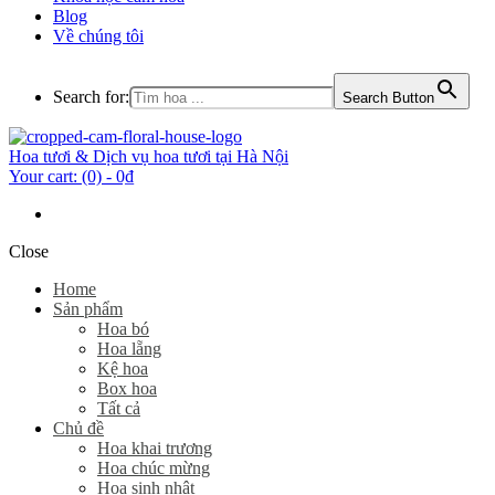
Blog
Về chúng tôi
Search for:
Search Button
Hoa tươi & Dịch vụ hoa tươi tại Hà Nội
Your cart:
(0)
-
0₫
Close
Home
Sản phẩm
Hoa bó
Hoa lẵng
Kệ hoa
Box hoa
Tất cả
Chủ đề
Hoa khai trương
Hoa chúc mừng
Hoa sinh nhật