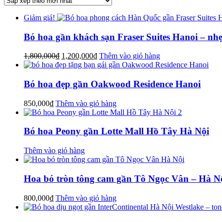
xếp
theo
Giảm giá!
mới
nhất
Bó hoa gần khách sạn Fraser Suites Hanoi – nhẹ
Giá
Giá
1,800,000
₫
1,200,000
₫
Thêm vào giỏ hàng
gốc
hiện
là:
tại
1,800,000₫.
là:
Bó hoa đẹp gần Oakwood Residence Hanoi
1,200,000₫.
850,000
₫
Thêm vào giỏ hàng
Bó hoa Peony gần Lotte Mall Hồ Tây Hà Nội
Thêm vào giỏ hàng
Hoa bó tròn tông cam gần Tô Ngọc Vân – Hà N
800,000
₫
Thêm vào giỏ hàng