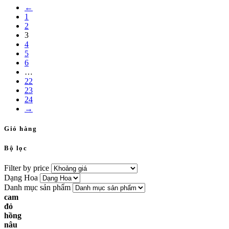
←
1
2
3
4
5
6
…
22
23
24
→
Giỏ hàng
Bộ lọc
Filter by price
Dạng Hoa
Danh mục sản phẩm
cam
đỏ
hồng
nâu