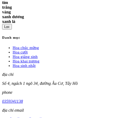
tím
trắng
vàng
xanh dương
xanh lá
Lọc
Danh mục
Hoa chúc mừng
Hoa cưới
Hoa giáng sinh
Hoa khai trương
Hoa sinh nhật
địa chỉ
Số 4, ngách 1 ngõ 34, đường Âu Cơ, Tây Hồ
phone
0359341138
địa chỉ email