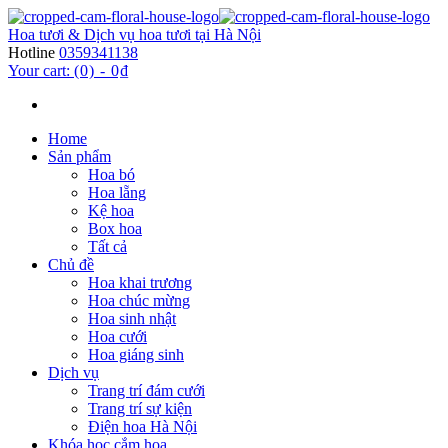
Hoa tươi & Dịch vụ hoa tươi tại Hà Nội
Hotline
0359341138
Your cart:
(0)
-
0₫
Home
Sản phẩm
Hoa bó
Hoa lẵng
Kệ hoa
Box hoa
Tất cả
Chủ đề
Hoa khai trương
Hoa chúc mừng
Hoa sinh nhật
Hoa cưới
Hoa giáng sinh
Dịch vụ
Trang trí đám cưới
Trang trí sự kiện
Điện hoa Hà Nội
Khóa học cắm hoa