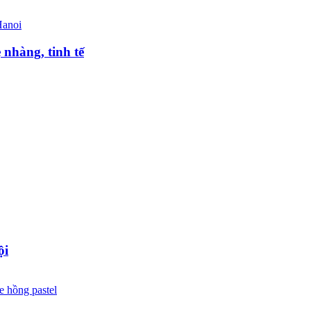
 nhàng, tinh tế
ội