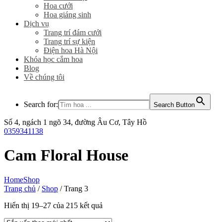
Hoa cưới
Hoa giáng sinh
Dịch vụ
Trang trí đám cưới
Trang trí sự kiện
Điện hoa Hà Nội
Khóa học cắm hoa
Blog
Về chúng tôi
Search for:
Search Button
Số 4, ngách 1 ngõ 34, đường Âu Cơ, Tây Hồ
0359341138
Cam Floral House
Home
Shop
Trang chủ
/
Shop
/ Trang 3
Đã
Hiển thị 19–27 của 215 kết quả
sắp