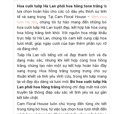
số
e
Hoa cưới tulip Hà Lan phối hoa hồng
tone trắng
là
lượng
lựa chọn hoàn hảo cho các cô dâu yêu thích sự tinh
:
tế và sang trọng. Tại Cam Floral House –
tiệm hoa
tươi Hà Nội
, chúng tôi tự hào mang đến những bó
hoa cưới tulip Hà Lan tuyệt đẹp, kết hợp hài hòa cùng
hoa hồng trắng tinh khôi. Với nguồn hoa nhập khẩu
trực tiếp từ Hà Lan, chúng tôi cam kết cung cấp hoa
tươi nhất, giúp ngày cưới của bạn thêm phần rực rỡ
và đáng nhớ.
Tulip Hà Lan nổi tiếng với vẻ đẹp thanh lịch và đa
dạng màu sắc, nhưng khi kết hợp cùng hoa hồng
trắng, chúng tạo nên một sự kết hợp hoàn hảo đầy
sang trọng. Hoa hồng trắng tượng trưng cho sự
thuần khiết và tình yêu vĩnh cửu, trong khi tulip mang
lại vẻ đẹp dịu dàng và tươi mới.
Bó hoa cưới tulip Hà
Lan phối hoa hồng trắng
không chỉ đẹp mắt mà còn
truyền tải thông điệp sâu sắc về tình yêu và sự gắn
kết bền chặt.
Cam Floral House luôn chú trọng đến từng chi tiết
trong từng bó hoa, từ việc lựa chọn hoa tươi nhất đến