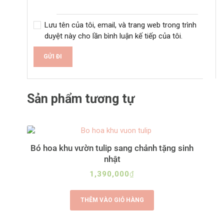
Lưu tên của tôi, email, và trang web trong trình
duyệt này cho lần bình luận kế tiếp của tôi.
A
l
Sản phẩm tương tự
t
e
r
n
a
Bó hoa khu vườn tulip sang chảnh tặng sinh
t
nhật
i
v
1,390,000
₫
e
:
THÊM VÀO GIỎ HÀNG