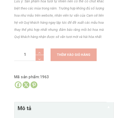
Lưu ý: Sản phẩm hoa tươi tự nhiên nên có thể có chút khác
biệt theo các mùa trong năm. Trường hợp không đủ số lượng
hoa như mẫu trên website, nhân viên tư vấn của Cam sẽ liên
hệ với Quý khách hàng ngay lập tức để đề xuất các mẫu hoa
thay thế phù hợp nhất nhưng đảm bảo rằng mỗi bó hoa mà
Quý khách hàng nhận được sẽ vẫn tươi mới và hài hòa nhất.
Hoa
A
THÊM VÀO GIỎ HÀNG
cưới
l
tulip
t
Hà
e
Mã sản phẩm:
1963
Lan
r
phối
n
hoa
a
hồng
t
▼
Mô tả
tone
i
trắng
v