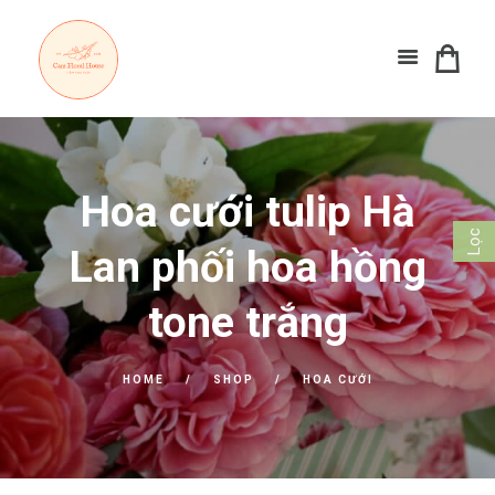
Hoa cưới tulip Hà
Lọc
Lan phối hoa hồng
tone trắng
HOME
SHOP
HOA CƯỚI