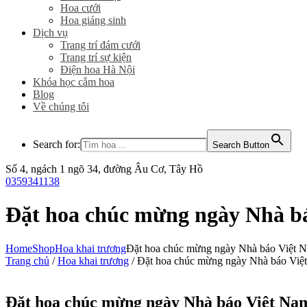
Hoa cưới
Hoa giáng sinh
Dịch vụ
Trang trí đám cưới
Trang trí sự kiện
Điện hoa Hà Nội
Khóa học cắm hoa
Blog
Về chúng tôi
Search for:
Search Button
Số 4, ngách 1 ngõ 34, đường Âu Cơ, Tây Hồ
0359341138
Đặt hoa chúc mừng ngày Nhà b
Home
Shop
Hoa khai trương
Đặt hoa chúc mừng ngày Nhà báo Việt N
Trang chủ
/
Hoa khai trương
/ Đặt hoa chúc mừng ngày Nhà báo Việ
Đặt hoa chúc mừng ngày Nhà báo Việt Na