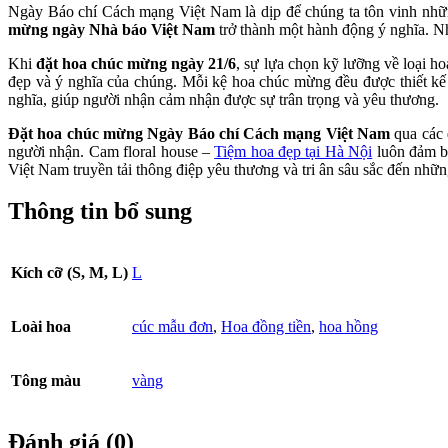
-
Ngày Báo chí Cách mạng Việt Nam là dịp để chúng ta tôn vinh những 
Kệ
mừng ngày Nhà báo Việt Nam
trở thành một hành động ý nghĩa. N
hoa
chúc
Khi
đặt hoa chúc mừng ngày 21/6
, sự lựa chọn kỹ lưỡng về loại h
mừng
đẹp và ý nghĩa của chúng. Mỗi kệ hoa chúc mừng đều được thiết kế t
số
nghĩa, giúp người nhận cảm nhận được sự trân trọng và yêu thương.
lượng
Đặt hoa chúc mừng Ngày Báo chí Cách mạng Việt Nam
qua các 
người nhận. Cam floral house –
Tiệm hoa đẹp tại Hà Nội
luôn đảm bả
Việt Nam truyền tải thông điệp yêu thương và tri ân sâu sắc đến nhữ
Thông tin bổ sung
Kích cỡ (S, M, L)
L
Loài hoa
cúc mẫu đơn
,
Hoa đồng tiền
,
hoa hồng
Tông màu
vàng
Đánh giá (0)