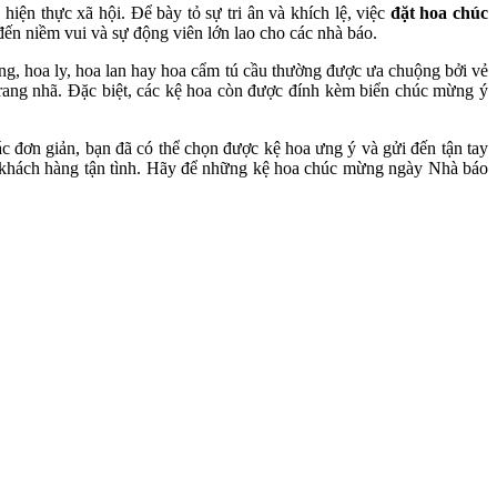
iện thực xã hội. Để bày tỏ sự tri ân và khích lệ, việc
đặt hoa chúc
n niềm vui và sự động viên lớn lao cho các nhà báo.
ồng, hoa ly, hoa lan hay hoa cẩm tú cầu thường được ưa chuộng bởi vẻ
 trang nhã. Đặc biệt, các kệ hoa còn được đính kèm biển chúc mừng ý
tác đơn giản, bạn đã có thể chọn được kệ hoa ưng ý và gửi đến tận tay
 khách hàng tận tình. Hãy để những kệ hoa chúc mừng ngày Nhà báo