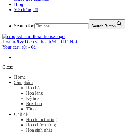
Blog
Về chúng tôi
Search for:
Search Button
Hoa tươi & Dịch vụ hoa tươi tại Hà Nội
Your cart:
(0)
-
0₫
Close
Home
Sản phẩm
Hoa bó
Hoa lẵng
Kệ hoa
Box hoa
Tất cả
Chủ đề
Hoa khai trương
Hoa chúc mừng
Hoa sinh nhật