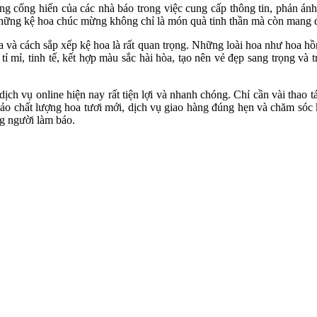
cống hiến của các nhà báo trong việc cung cấp thông tin, phản ánh h
hững kệ hoa chúc mừng không chỉ là món quà tinh thần mà còn mang đế
oa và cách sắp xếp kệ hoa là rất quan trọng. Những loài hoa như hoa h
ỉ mỉ, tinh tế, kết hợp màu sắc hài hòa, tạo nên vẻ đẹp sang trọng và
dịch vụ online hiện nay rất tiện lợi và nhanh chóng. Chỉ cần vài thao 
o chất lượng hoa tươi mới, dịch vụ giao hàng đúng hẹn và chăm sóc
ng người làm báo.