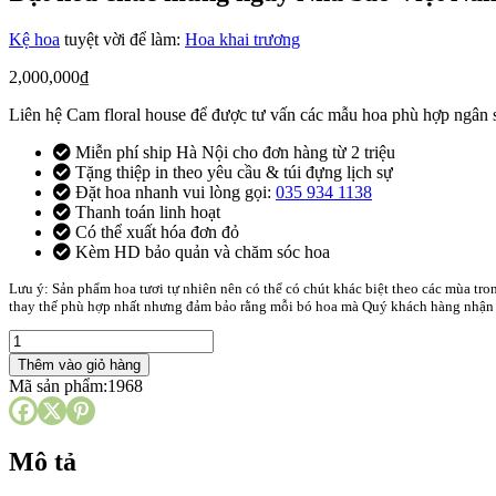
Kệ hoa
tuyệt vời để làm:
Hoa khai trương
2,000,000
₫
Liên hệ Cam floral house để được tư vấn các mẫu hoa phù hợp ngân 
Miễn phí ship Hà Nội cho đơn hàng từ 2 triệu
Tặng thiệp in theo yêu cầu & túi đựng lịch sự
Đặt hoa nhanh vui lòng gọi:
035 934 1138
Thanh toán linh hoạt
Có thể xuất hóa đơn đỏ
Kèm HD bảo quản và chăm sóc hoa
Lưu ý: Sản phẩm hoa tươi tự nhiên nên có thể có chút khác biệt theo các mùa tr
thay thế phù hợp nhất nhưng đảm bảo rằng mỗi bó hoa mà Quý khách hàng nhận đ
Đặt
hoa
Thêm vào giỏ hàng
chúc
Mã sản phẩm:
1968
mừng
ngày
Nhà
báo
Mô tả
Việt
Nam