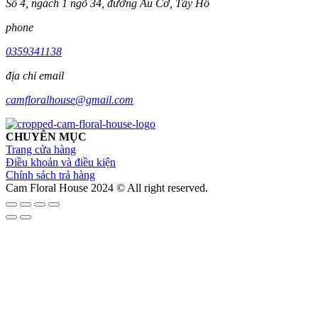
Số 4, ngách 1 ngõ 34, đường Âu Cơ, Tây Hồ
phone
0359341138
địa chỉ email
camfloralhouse@gmail.com
CHUYÊN MỤC
Trang cửa hàng
Điều khoản và điều kiện
Chính sách trả hàng
Cam Floral House 2024 © All right reserved.