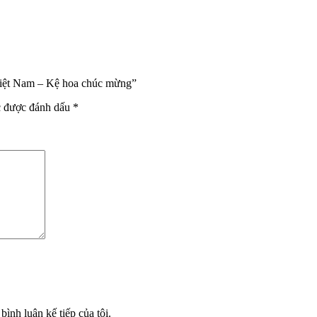
Việt Nam – Kệ hoa chúc mừng”
c được đánh dấu
*
bình luận kế tiếp của tôi.