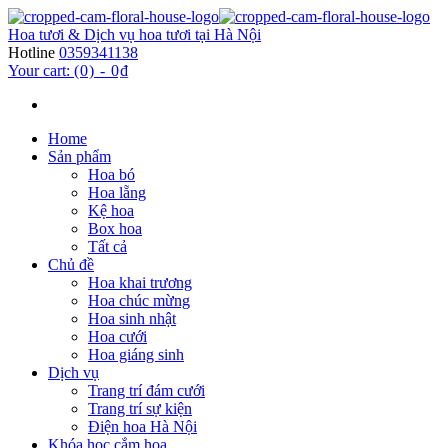
Hoa tươi & Dịch vụ hoa tươi tại Hà Nội
Hotline
0359341138
Your cart:
(0)
-
0₫
Home
Sản phẩm
Hoa bó
Hoa lẵng
Kệ hoa
Box hoa
Tất cả
Chủ đề
Hoa khai trương
Hoa chúc mừng
Hoa sinh nhật
Hoa cưới
Hoa giáng sinh
Dịch vụ
Trang trí đám cưới
Trang trí sự kiện
Điện hoa Hà Nội
Khóa học cắm hoa