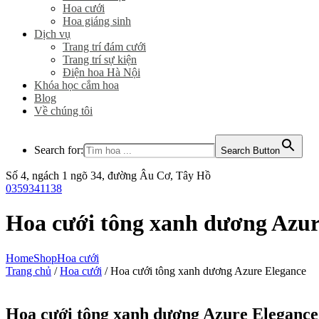
Hoa cưới
Hoa giáng sinh
Dịch vụ
Trang trí đám cưới
Trang trí sự kiện
Điện hoa Hà Nội
Khóa học cắm hoa
Blog
Về chúng tôi
Search for:
Search Button
Số 4, ngách 1 ngõ 34, đường Âu Cơ, Tây Hồ
0359341138
Hoa cưới tông xanh dương Azur
Home
Shop
Hoa cưới
Trang chủ
/
Hoa cưới
/ Hoa cưới tông xanh dương Azure Elegance
Hoa cưới tông xanh dương Azure Elegance