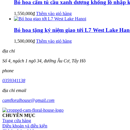
Bó hoa cẩm tú cầu xanh dương khổng lồ nhập 
1,550,000
₫
Thêm vào giỏ hàng
Bó hoa tặng kỷ niệm giao tới L7 West Lake Han
1,500,000
₫
Thêm vào giỏ hàng
địa chỉ
Số 4, ngách 1 ngõ 34, đường Âu Cơ, Tây Hồ
phone
0359341138
địa chỉ email
camfloralhouse@gmail.com
CHUYÊN MỤC
Trang cửa hàng
Điều khoản và điều kiện