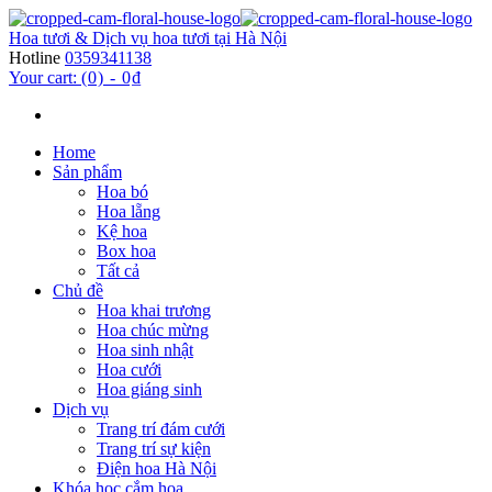
Hoa tươi & Dịch vụ hoa tươi tại Hà Nội
Hotline
0359341138
Your cart:
(0)
-
0₫
Home
Sản phẩm
Hoa bó
Hoa lẵng
Kệ hoa
Box hoa
Tất cả
Chủ đề
Hoa khai trương
Hoa chúc mừng
Hoa sinh nhật
Hoa cưới
Hoa giáng sinh
Dịch vụ
Trang trí đám cưới
Trang trí sự kiện
Điện hoa Hà Nội
Khóa học cắm hoa