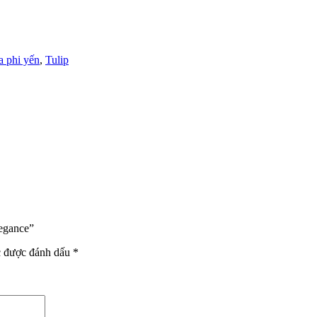
a phi yến
,
Tulip
legance”
c được đánh dấu
*