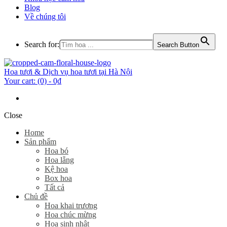
Blog
Về chúng tôi
Search for:
Search Button
Hoa tươi & Dịch vụ hoa tươi tại Hà Nội
Your cart:
(0)
-
0₫
Close
Home
Sản phẩm
Hoa bó
Hoa lẵng
Kệ hoa
Box hoa
Tất cả
Chủ đề
Hoa khai trương
Hoa chúc mừng
Hoa sinh nhật