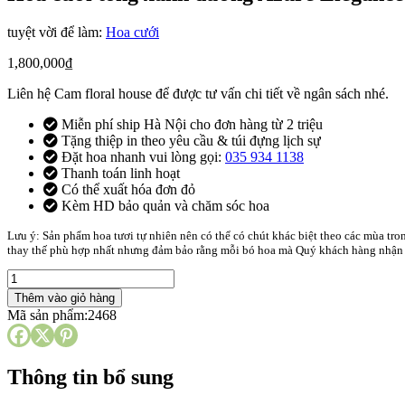
tuyệt vời để làm:
Hoa cưới
1,800,000
₫
Liên hệ Cam floral house để được tư vấn chi tiết về ngân sách nhé.
Miễn phí ship Hà Nội cho đơn hàng từ 2 triệu
Tặng thiệp in theo yêu cầu & túi đựng lịch sự
Đặt hoa nhanh vui lòng gọi:
035 934 1138
Thanh toán linh hoạt
Có thể xuất hóa đơn đỏ
Kèm HD bảo quản và chăm sóc hoa
Lưu ý: Sản phẩm hoa tươi tự nhiên nên có thể có chút khác biệt theo các mùa tr
thay thế phù hợp nhất nhưng đảm bảo rằng mỗi bó hoa mà Quý khách hàng nhận đ
Hoa
cưới
Thêm vào giỏ hàng
tông
Mã sản phẩm:
2468
xanh
dương
Azure
Elegance
Thông tin bổ sung
số
lượng