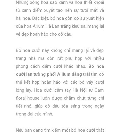
Những bông hoa sao xanh và hoa thiết khoái
tử xanh điểm xuyết tạo nên sự tươi mát và
hài hòa. Đặc biệt, bó hoa còn có sự xuất hiện
của hoa Allium Hà Lan trắng kiêu sa, mang lại
vẻ đẹp hoàn hảo cho cô dâu.
Bó hoa cưới này không chỉ mang lại vẻ đẹp
trang nhã mà còn rất phù hợp với nhiều
phong cách đám cưới khác nhau.
Bó hoa
cưới lan tường phối Allium dáng trái tim
có
thể kết hợp hoàn hảo với các bộ váy cưới
lộng lẫy. Hoa cưới cầm tay Hà Nội từ Cam
floral house luôn được chăm chút từng chi
tiết nhỏ, giúp cô dâu tỏa sáng trong ngày
trọng đại của mình.
Nếu bạn đang tìm kiếm một bó hoa cưới thật