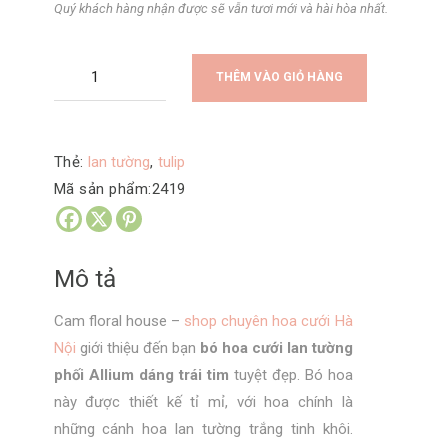
Quý khách hàng nhận được sẽ vẫn tươi mới và hài hòa nhất.
Bó
THÊM VÀO GIỎ HÀNG
hoa
cưới
lan
Thẻ:
lan tường
,
tulip
tường
Mã sản phẩm:
2419
phối
Allium
dáng
Mô tả
trái
tim
Cam floral house –
shop chuyên hoa cưới Hà
số
Nội
giới thiệu đến bạn
bó hoa cưới lan tường
lượng
phối Allium dáng trái tim
tuyệt đẹp. Bó hoa
này được thiết kế tỉ mỉ, với hoa chính là
những cánh hoa lan tường trắng tinh khôi.