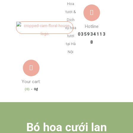
Hoa
tươi &
Dịch
Hotline
vụ hoa
035934113
tươi
8
tại Hà
Nội
Your cart:
(0)
-
0₫
Bó hoa cưới lan