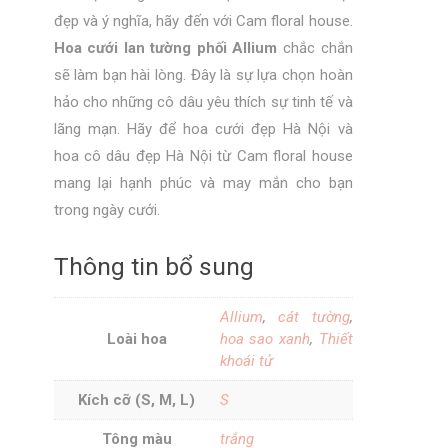
đẹp và ý nghĩa, hãy đến với Cam floral house.
Hoa cưới lan tường phối Allium
chắc chắn
sẽ làm bạn hài lòng. Đây là sự lựa chọn hoàn
hảo cho những cô dâu yêu thích sự tinh tế và
lãng mạn. Hãy để hoa cưới đẹp Hà Nội và
hoa cô dâu đẹp Hà Nội từ Cam floral house
mang lại hạnh phúc và may mắn cho bạn
trong ngày cưới.
Thông tin bổ sung
Allium
,
cát tường
,
Loài hoa
hoa sao xanh
,
Thiết
khoái tử
Kích cỡ (S, M, L)
S
Tông màu
trắng