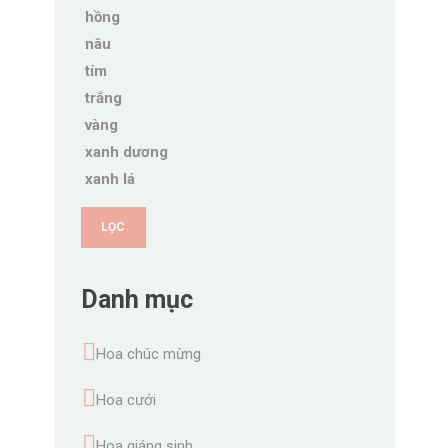
hồng
nâu
tím
trắng
vàng
xanh dương
xanh lá
LỌC
Danh mục
Hoa chúc mừng
Hoa cưới
Hoa giáng sinh