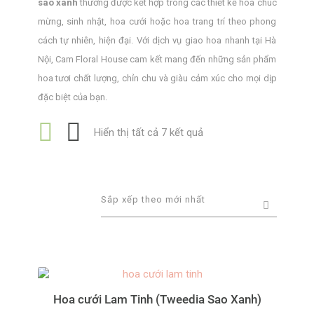
sao xanh
thường được kết hợp trong các thiết kế hoa chúc
mừng, sinh nhật, hoa cưới hoặc hoa trang trí theo phong
cách tự nhiên, hiện đại. Với dịch vụ giao hoa nhanh tại Hà
Nội, Cam Floral House cam kết mang đến những sản phẩm
hoa tươi chất lượng, chỉn chu và giàu cảm xúc cho mọi dịp
đặc biệt của bạn.
Đã
Hiển thị tất cả 7 kết quả
sắp
xếp
theo
mới
nhất
Hoa cưới Lam Tinh (Tweedia Sao Xanh)