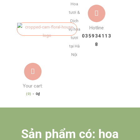
Hoa
tươi &
Dịch
Hotline
vụ hoa
035934113
tươi
8
tại Hà
Nội
Your cart:
(0)
-
0₫
Sản phẩm có: hoa