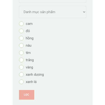
cam
đỏ
hồng
nâu
tím
trắng
vàng
xanh dương
xanh lá
LỌC