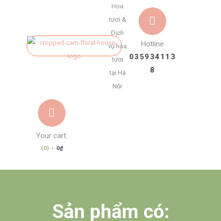
Hoa
tươi &
Dịch
Hotline
vụ hoa
035934113
tươi
8
tại Hà
Nội
Your cart:
(0)
-
0₫
Sản phẩm có: