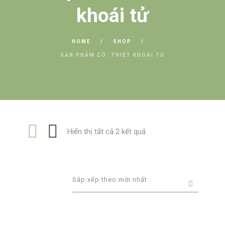
khoái tử
HOME
SHOP
SẢN PHẨM CÓ: THIẾT KHOÁI TỬ
Đã
Hiển thị tất cả 2 kết quả
sắp
xếp
theo
mới
nhất