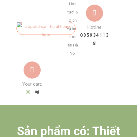
Hoa
tươi &
Dịch
Hotline
vụ hoa
035934113
tươi
8
tại Hà
Nội
Your cart:
(0)
-
0₫
Sản phẩm có: Thiết