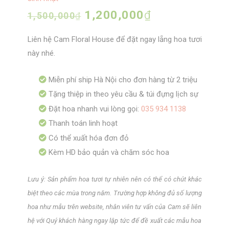
Giá
1,200,000
₫
Giá
1,500,000
₫
gốc
hiện
Liên hệ Cam Floral House để đặt ngay lẵng hoa tươi
là:
tại
này nhé.
1,500,000₫.
là:
1,200,000₫.
Miễn phí ship Hà Nội cho đơn hàng từ 2 triệu
Tặng thiệp in theo yêu cầu & túi đựng lịch sự
Đặt hoa nhanh vui lòng gọi:
035 934 1138
Thanh toán linh hoạt
Có thể xuất hóa đơn đỏ
Kèm HD bảo quản và chăm sóc hoa
Lưu ý: Sản phẩm hoa tươi tự nhiên nên có thể có chút khác
biệt theo các mùa trong năm. Trường hợp không đủ số lượng
hoa như mẫu trên website, nhân viên tư vấn của Cam sẽ liên
hệ với Quý khách hàng ngay lập tức để đề xuất các mẫu hoa