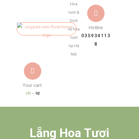
Hoa
tươi &
Dịch
Hotline
vụ hoa
035934113
tươi
8
tại Hà
Nội
Your cart:
(0)
-
0₫
Lẵng Hoa Tươi