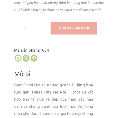
thay thế phù hợp nhất nhưng đảm bảo rằng mỗi bó hoa mà
Quý khách hàng nhận được sẽ vẫn tươi mới và hài hòa nhất.
Lẵng Hoa
THÊM VÀO GIỎ HÀNG
Tươi
Chúc
Mừng
Mã sản phẩm:
1634
Gần
Times
City
Mô tả
Hà
Nội
Cam Floral House tự hào giới thiệu
lẵng hoa
số
tươi gần Times City Hà Nội
– một sự kết
lượng
hợp tinh tế giữa vẻ đẹp của màu sắc nâu
cam và những cành hoa tươi mới. Với tông
màu chủ đạo là cam, nâu, giỏ hoa này không