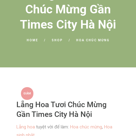
Chúc Mừng Gần
Times City Hà Nội
HOME
SHOP
HOA CHÚC MỪNG
GIẢM
Lẵng Hoa Tươi Chúc Mừng
GIÁ!
Gần Times City Hà Nội
Lẵng hoa
tuyệt vời để làm:
Hoa chúc mừng
,
Hoa
sinh nhật