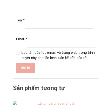
Tên
*
Email
*
Lưu tên của tôi, email, và trang web trong trình
duyệt này cho lần bình luận kế tiếp của tôi.
A
l
Sản phẩm tương tự
t
e
r
n