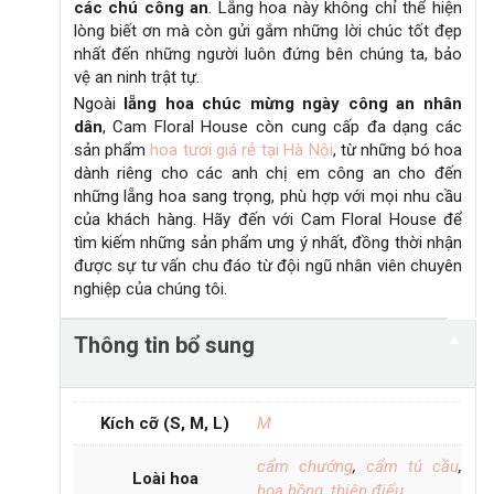
các chú công an
. Lẵng hoa này không chỉ thể hiện
lòng biết ơn mà còn gửi gắm những lời chúc tốt đẹp
nhất đến những người luôn đứng bên chúng ta, bảo
vệ an ninh trật tự.
Ngoài
lẵng hoa chúc mừng ngày công an nhân
dân
, Cam Floral House còn cung cấp đa dạng các
sản phẩm
hoa tươi giá rẻ tại Hà Nội
, từ những
bó hoa
dành riêng cho các anh chị em công an
cho đến
những lẵng hoa sang trọng, phù hợp với mọi nhu cầu
của khách hàng. Hãy đến với Cam Floral House để
tìm kiếm những sản phẩm ưng ý nhất, đồng thời nhận
được sự tư vấn chu đáo từ đội ngũ nhân viên chuyên
nghiệp của chúng tôi.
▼
Thông tin bổ sung
Kích cỡ (S, M, L)
M
cẩm chướng
,
cẩm tú cầu
,
Loài hoa
hoa hồng
,
thiên điểu