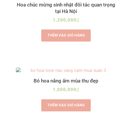
a
Hoa chúc mừng sinh nhật đối tác quan trọng
t
tại Hà Nội
i
v
1,200,000
₫
e
:
THÊM VÀO GIỎ HÀNG
Bó hoa nắng ấm mùa thu đẹp
1,000,000
₫
THÊM VÀO GIỎ HÀNG