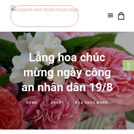
Lẵng hoa chúc
Lọc
mừng ngày công
an nhân dân 19/8
HOME
SHOP
HOA CHÚC MỪNG