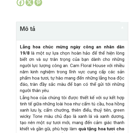
công
n
an
a
nhân
t
▼
Mô tả
dân
i
19/8
v
số
e
Lẵng hoa chúc mừng ngày công an nhân dân
lượng
19/8
là một sự lựa chọn hoàn hảo để thể hiện lòng
:
biết ơn và sự trân trọng của bạn dành cho những
người lực lượng công an. Cam Floral House với nhiều
năm kinh nghiệm trong lĩnh vực cung cấp các sản
phẩm hoa tươi, tự hào mang đến những lẵng hoa độc
đáo, tràn đầy sắc màu để bạn có thể gửi tới những
người thân yêu.
Lẵng hoa của chúng tôi được thiết kế với sự kết hợp
tinh tế giữa những loài hoa như cẩm tú cầu, hoa hồng
xanh lưu ly, cẩm chướng, thiên điểu, thuỷ tiên, green
wicky. Tone màu chủ đạo là xanh lá và xanh dương,
tạo nên một sự tươi mới, mang đến cảm giác thanh
khiết và gần gũi, phù hợp làm
quà tặng hoa tươi cho