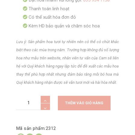
Đặt hoa nhanh vui lòng gọi:
035 934 1138
Thanh toán linh hoạt
Có thể xuất hóa đơn đỏ
Kèm HD bảo quản và chăm sóc hoa
Lưu ý: Sản phẩm hoa tươi tự nhiên nên có thể có chút khác
biệt theo các mùa trong năm. Trường hợp không đủ số lượng
hoa như mẫu trên website, nhân viên tư vấn của Cam sẽ liên
hệ với Quý khách hàng ngay lập tức để đề xuất các mẫu hoa
thay thế phù hợp nhất nhưng đảm bảo rằng mỗi bó hoa mà
Quý khách hàng nhận được sẽ vẫn tươi mới và hài hòa nhất.
Lẵng
A
THÊM VÀO GIỎ HÀNG
hoa
l
chúc
t
mừng
e
Mã sản phẩm:
2312
ngày
r