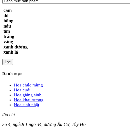
cam
đỏ
hồng
nâu
tím
trắng
vàng
xanh dương
xanh lá
Lọc
Danh mục
Hoa chúc mừng
Hoa cưới
Hoa giáng sinh
Hoa khai trương
Hoa sinh nhật
địa chỉ
Số 4, ngách 1 ngõ 34, đường Âu Cơ, Tây Hồ