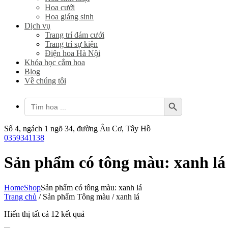
Hoa cưới
Hoa giáng sinh
Dịch vụ
Trang trí đám cưới
Trang trí sự kiện
Điện hoa Hà Nội
Khóa học cắm hoa
Blog
Về chúng tôi
Search Button
Search
for:
Số 4, ngách 1 ngõ 34, đường Âu Cơ, Tây Hồ
0359341138
Sản phẩm có tông màu: xanh lá
Home
Shop
Sản phẩm có tông màu: xanh lá
Trang chủ
/ Sản phẩm Tông màu / xanh lá
Đã
Hiển thị tất cả 12 kết quả
sắp