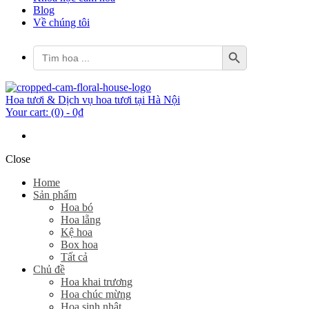
Blog
Về chúng tôi
Search Button
Search
for:
Hoa tươi & Dịch vụ hoa tươi tại Hà Nội
Your cart:
(0)
-
0₫
Close
Home
Sản phẩm
Hoa bó
Hoa lẵng
Kệ hoa
Box hoa
Tất cả
Chủ đề
Hoa khai trương
Hoa chúc mừng
Hoa sinh nhật