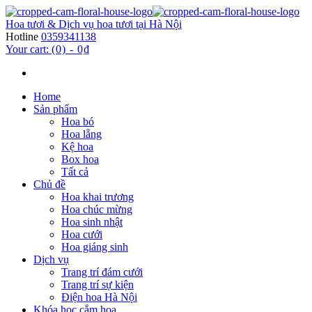
Hoa tươi & Dịch vụ hoa tươi tại Hà Nội
Hotline
0359341138
Your cart:
(0)
-
0₫
Home
Sản phẩm
Hoa bó
Hoa lẵng
Kệ hoa
Box hoa
Tất cả
Chủ đề
Hoa khai trương
Hoa chúc mừng
Hoa sinh nhật
Hoa cưới
Hoa giáng sinh
Dịch vụ
Trang trí đám cưới
Trang trí sự kiện
Điện hoa Hà Nội
Khóa học cắm hoa