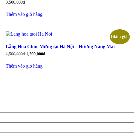
3,500,000
₫
Thêm vào giỏ hàng
Giảm giá!
Lẵng Hoa Chúc Mừng tại Hà Nội – Hương Nắng Mai
Giá
Giá
1,500,000
₫
1,200,000
₫
gốc
hiện
là:
tại
Thêm vào giỏ hàng
1,500,000₫.
là:
1,200,000₫.