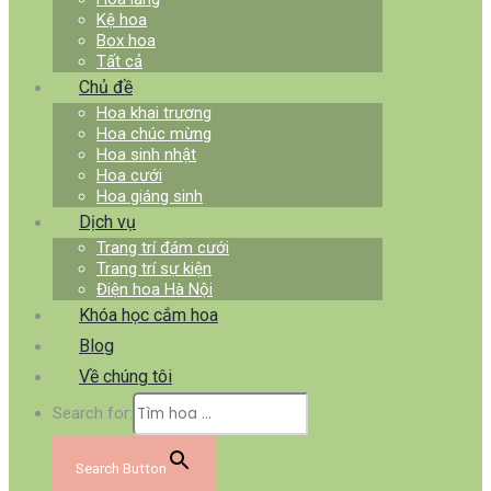
Kệ hoa
Box hoa
Tất cả
Chủ đề
Hoa khai trương
Hoa chúc mừng
Hoa sinh nhật
Hoa cưới
Hoa giáng sinh
Dịch vụ
Trang trí đám cưới
Trang trí sự kiện
Điện hoa Hà Nội
Khóa học cắm hoa
Blog
Về chúng tôi
Search for:
Search Button