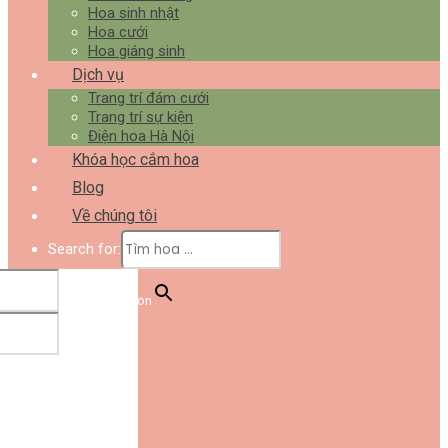
Hoa sinh nhật
Hoa cưới
Hoa giáng sinh
Dịch vụ
Trang trí đám cưới
Trang trí sự kiện
Điện hoa Hà Nội
Khóa học cắm hoa
Blog
Về chúng tôi
Search for:
Search Button
Login