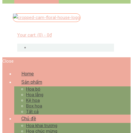
Your cart:
(0)
-
0₫
Close
Home
Sản phẩm
Hoa bó
Hoa lẵng
Kệ hoa
Box hoa
Tất cả
Chủ đề
Hoa khai trương
Hoa chúc mừng