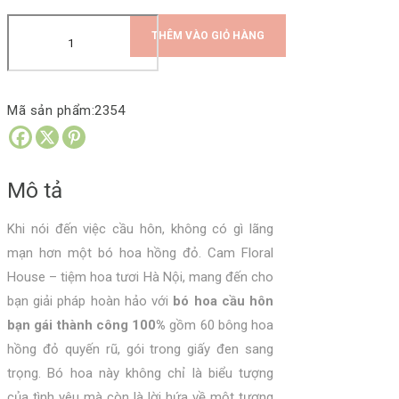
Bó
THÊM VÀO GIỎ HÀNG
hoa
hồng
đỏ
Mã sản phẩm:
2354
50
bông
cầu
Mô tả
hôn
bạn
Khi nói đến việc cầu hôn, không có gì lãng
gái
mạn hơn một bó hoa hồng đỏ. Cam Floral
thành
House – tiệm hoa tươi Hà Nội, mang đến cho
công
bạn giải pháp hoàn hảo với
bó hoa cầu hôn
100%
bạn gái thành công 100%
gồm 60 bông hoa
số
hồng đỏ quyến rũ, gói trong giấy đen sang
lượng
trọng. Bó hoa này không chỉ là biểu tượng
của tình yêu mà còn là lời hứa về một tương