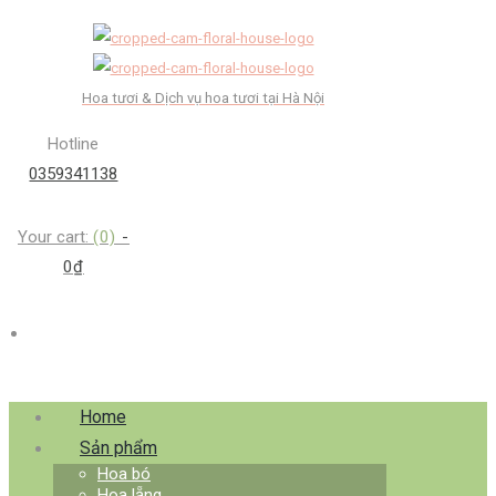
Hoa tươi & Dịch vụ hoa tươi tại Hà Nội
Hotline
0359341138
Your cart:
(0)
-
0₫
Home
Sản phẩm
Hoa bó
Hoa lẵng