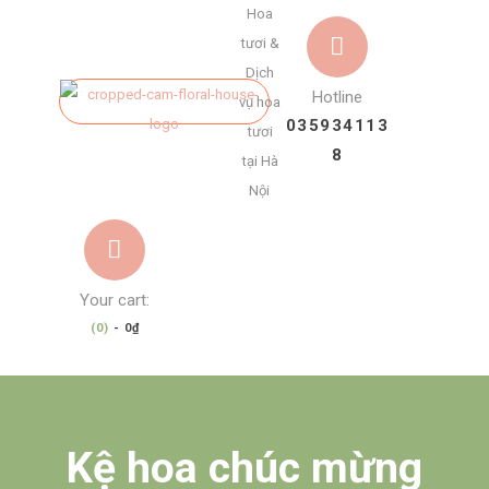
Hoa
tươi &
Dịch
Hotline
vụ hoa
035934113
tươi
8
tại Hà
Nội
Your cart:
(0)
-
0₫
Kệ hoa chúc mừng