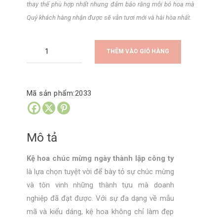
thay thế phù hợp nhất nhưng đảm bảo rằng mỗi bó hoa mà
Quý khách hàng nhận được sẽ vẫn tươi mới và hài hòa nhất.
Kệ
THÊM VÀO GIỎ HÀNG
hoa
chúc
mừng
Mã sản phẩm:
2033
ngày
thành
lập
Mô tả
công
ty
Kệ hoa chúc mừng ngày thành lập công ty
số
là lựa chọn tuyệt vời để bày tỏ sự chúc mừng
lượng
và tôn vinh những thành tựu mà doanh
nghiệp đã đạt được. Với sự đa dạng về mẫu
mã và kiểu dáng, kệ hoa không chỉ làm đẹp