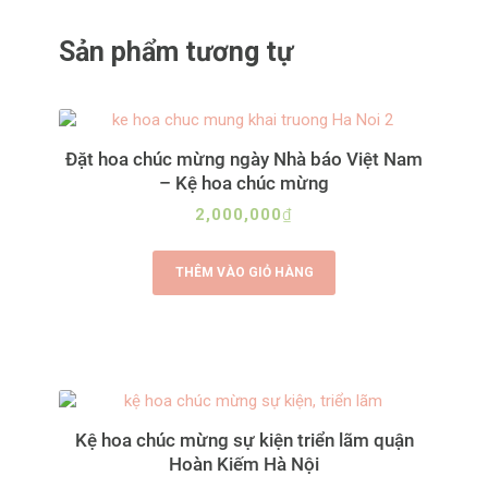
A
Sản phẩm tương tự
l
t
e
r
Đặt hoa chúc mừng ngày Nhà báo Việt Nam
n
– Kệ hoa chúc mừng
a
2,000,000
₫
t
i
THÊM VÀO GIỎ HÀNG
v
e
:
Kệ hoa chúc mừng sự kiện triển lãm quận
Hoàn Kiếm Hà Nội