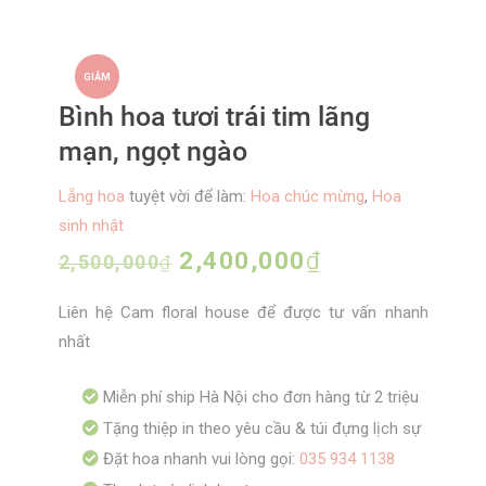
GIẢM
Bình hoa tươi trái tim lãng
GIÁ!
mạn, ngọt ngào
Lẵng hoa
tuyệt vời để làm:
Hoa chúc mừng
,
Hoa
sinh nhật
Giá
2,400,000
₫
Giá
2,500,000
₫
gốc
hiện
Liên hệ Cam floral house để được tư vấn nhanh
là:
tại
nhất
2,500,000₫.
là:
2,400,000₫.
Miễn phí ship Hà Nội cho đơn hàng từ 2 triệu
Tặng thiệp in theo yêu cầu & túi đựng lịch sự
Đặt hoa nhanh vui lòng gọi:
035 934 1138