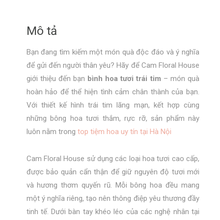
mạn,
a
ngọt
t
Mô tả
ngào
i
số
v
Bạn đang tìm kiếm một món quà độc đáo và ý nghĩa
lượng
e
để gửi đến người thân yêu? Hãy để Cam Floral House
:
giới thiệu đến bạn
bình hoa tươi trái tim
– món quà
hoàn hảo để thể hiện tình cảm chân thành của bạn.
Với thiết kế hình trái tim lãng mạn, kết hợp cùng
những bông hoa tươi thắm, rực rỡ, sản phẩm này
luôn nằm trong
top tiệm hoa uy tín tại Hà Nội
Cam Floral House sử dụng các loại hoa tươi cao cấp,
được bảo quản cẩn thận để giữ nguyên độ tươi mới
và hương thơm quyến rũ. Mỗi bông hoa đều mang
một ý nghĩa riêng, tạo nên thông điệp yêu thương đầy
tinh tế. Dưới bàn tay khéo léo của các nghệ nhân tại