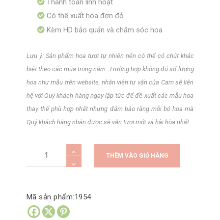
Thanh toán linh hoạt
Có thể xuất hóa đơn đỏ
Kèm HD bảo quản và chăm sóc hoa
Lưu ý: Sản phẩm hoa tươi tự nhiên nên có thể có chút khác
biệt theo các mùa trong năm. Trường hợp không đủ số lượng
hoa như mẫu trên website, nhân viên tư vấn của Cam sẽ liên
hệ với Quý khách hàng ngay lập tức để đề xuất các mẫu hoa
thay thế phù hợp nhất nhưng đảm bảo rằng mỗi bó hoa mà
Quý khách hàng nhận được sẽ vẫn tươi mới và hài hòa nhất.
Bình
A
THÊM VÀO GIỎ HÀNG
hoa
l
tươi
t
trái
e
Mã sản phẩm:
1954
tim
r
lãng
n