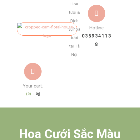
Hoa
tươi &
Dịch
Hotline
vụ hoa
035934113
tươi
8
tại Hà
Nội
Your cart:
(0)
-
0₫
Hoa Cưới Sắc Màu