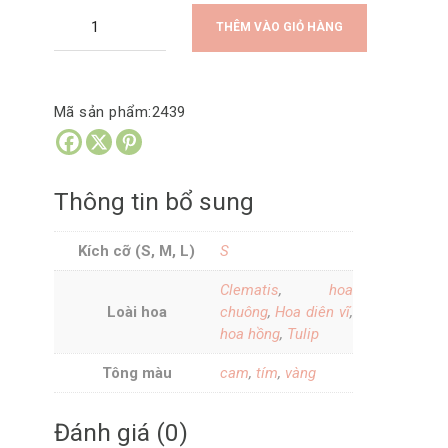
Hoa
THÊM VÀO GIỎ HÀNG
Cưới
Sắc
Màu
Mã sản phẩm:
2439
Radiant
Bliss
số
Thông tin bổ sung
lượng
Kích cỡ (S, M, L)
S
Clematis
,
hoa
Loài hoa
chuông
,
Hoa diên vĩ
,
hoa hồng
,
Tulip
Tông màu
cam
,
tím
,
vàng
Đánh giá (0)