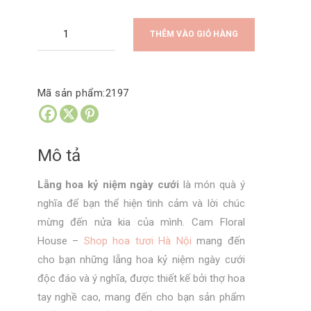
Lẵng
THÊM VÀO GIỎ HÀNG
Hoa
Kỷ
Niệm
Mã sản phẩm:
2197
Ngày
Cưới
số
Mô tả
lượng
Lẵng hoa kỷ niệm ngày cưới
là món quà ý
nghĩa để bạn thể hiện tình cảm và lời chúc
mừng đến nửa kia của mình.
Cam Floral
House –
Shop hoa tươi Hà Nội
mang đến
cho bạn những lẵng hoa kỷ niệm ngày cưới
độc đáo và ý nghĩa, được thiết kế bởi thợ hoa
tay nghề cao, mang đến cho bạn sản phẩm