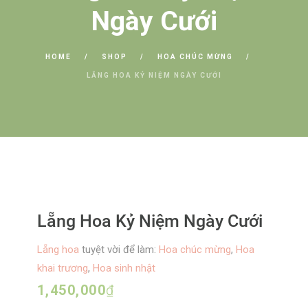
Ngày Cưới
HOME
SHOP
HOA CHÚC MỪNG
LẴNG HOA KỶ NIỆM NGÀY CƯỚI
Lẵng Hoa Kỷ Niệm Ngày Cưới
Lẵng hoa
tuyệt vời để làm:
Hoa chúc mừng
,
Hoa
khai trương
,
Hoa sinh nhật
1,450,000
₫