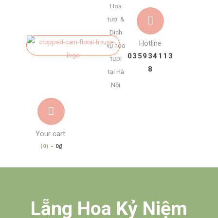
Hoa
tươi &
Dịch
Hotline
vụ hoa
035934113
tươi
8
tại Hà
Nội
Your cart:
(0)
-
0₫
Lẵng Hoa Kỷ Niệm