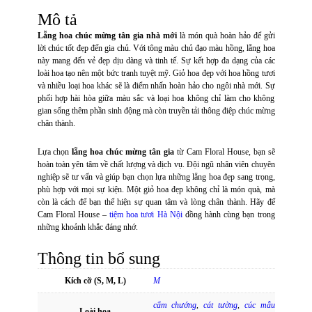
số
lượng
Mô tả
Lẵng hoa chúc mừng tân gia nhà mới
là món quà hoàn hảo để gửi
lời chúc tốt đẹp đến gia chủ. Với tông màu chủ đạo màu hồng, lẵng hoa
này mang đến vẻ đẹp dịu dàng và tinh tế. Sự kết hợp đa dạng của các
loài hoa tạo nên một bức tranh tuyệt mỹ. Giỏ hoa đẹp với hoa hồng tươi
và nhiều loại hoa khác sẽ là điểm nhấn hoàn hảo cho ngôi nhà mới. Sự
phối hợp hài hòa giữa màu sắc và loại hoa không chỉ làm cho không
gian sống thêm phần sinh động mà còn truyền tải thông điệp chúc mừng
chân thành.
Lựa chọn
lẵng hoa chúc mừng tân gia
từ Cam Floral House, bạn sẽ
hoàn toàn yên tâm về chất lượng và dịch vụ. Đội ngũ nhân viên chuyên
nghiệp sẽ tư vấn và giúp bạn chọn lựa những lẵng hoa đẹp sang trọng,
phù hợp với mọi sự kiện. Một giỏ hoa đẹp không chỉ là món quà, mà
còn là cách để bạn thể hiện sự quan tâm và lòng chân thành. Hãy để
Cam Floral House –
tiệm hoa tươi Hà Nội
đồng hành cùng bạn trong
những khoảnh khắc đáng nhớ.
Thông tin bổ sung
Kích cỡ (S, M, L)
M
cẩm chướng
,
cát tường
,
cúc mẫu
Loài hoa