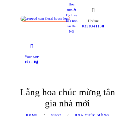
Hoa
tươi &
Dịch vụ
Hotline
hoa tươi
0359341138
tại Hà
Nội
Your cart:
(0)
-
0₫
Lẵng hoa chúc mừng tân
gia nhà mới
HOME
SHOP
HOA CHÚC MỪNG