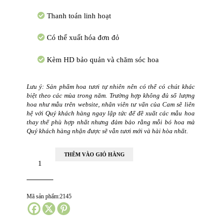
Thanh toán linh hoạt
Có thể xuất hóa đơn đỏ
Kèm HD bảo quản và chăm sóc hoa
Lưu ý: Sản phẩm hoa tươi tự nhiên nên có thể có chút khác
biệt theo các mùa trong năm. Trường hợp không đủ số lượng
hoa như mẫu trên website, nhân viên tư vấn của Cam sẽ liên
hệ với Quý khách hàng ngay lập tức để đề xuất các mẫu hoa
thay thế phù hợp nhất nhưng đảm bảo rằng mỗi bó hoa mà
Quý khách hàng nhận được sẽ vẫn tươi mới và hài hòa nhất.
Lẵng
THÊM VÀO GIỎ HÀNG
hoa
chúc
mừng
tân
gia
Mã sản phẩm:
2145
nhà
mới