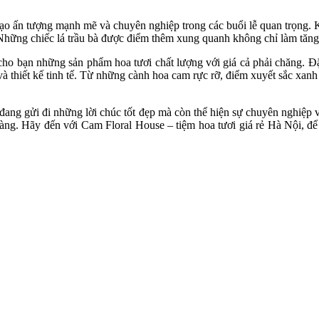
tạo ấn tượng mạnh mẽ và chuyên nghiệp trong các buổi lễ quan trọng. K
 Những chiếc lá trầu bà được điểm thêm xung quanh không chỉ làm tăng
cho bạn những sản phẩm hoa tươi chất lượng với giá cả phải chăng. Đặ
à thiết kế tinh tế. Từ những cành hoa cam rực rỡ, điểm xuyết sắc xanh 
 đang gửi đi những lời chúc tốt đẹp mà còn thể hiện sự chuyên nghiệp v
 hàng. Hãy đến với Cam Floral House – tiệm hoa tươi giá rẻ Hà Nội, đ