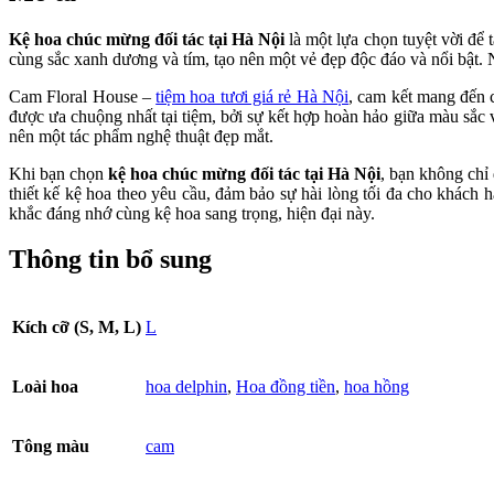
Nội
số
Kệ hoa chúc mừng đối tác tại Hà Nội
là một lựa chọn tuyệt vời để 
lượng
cùng sắc xanh dương và tím, tạo nên một vẻ đẹp độc đáo và nổi bật.
Cam Floral House –
tiệm hoa tươi giá rẻ Hà Nội
, cam kết mang đến 
được ưa chuộng nhất tại tiệm, bởi sự kết hợp hoàn hảo giữa màu sắc v
nên một tác phẩm nghệ thuật đẹp mắt.
Khi bạn chọn
kệ hoa chúc mừng đối tác tại Hà Nội
, bạn không chỉ
thiết kế kệ hoa theo yêu cầu, đảm bảo sự hài lòng tối đa cho khách
khắc đáng nhớ cùng kệ hoa sang trọng, hiện đại này.
Thông tin bổ sung
Kích cỡ (S, M, L)
L
Loài hoa
hoa delphin
,
Hoa đồng tiền
,
hoa hồng
Tông màu
cam