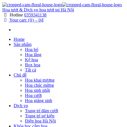
Hoa tươi & Dịch vụ hoa tươi tại Hà Nội
Hotline
0359341138
Your cart:
(0)
-
0₫
Home
Sản phẩm
Hoa bó
Hoa lẵng
Kệ hoa
Box hoa
Tất cả
Chủ đề
Hoa khai trương
Hoa chúc mừng
Hoa sinh nhật
Hoa cưới
Hoa giáng sinh
Dịch vụ
Trang trí đám cưới
Trang trí sự kiện
Điện hoa Hà Nội
Khóa học cắm hoa