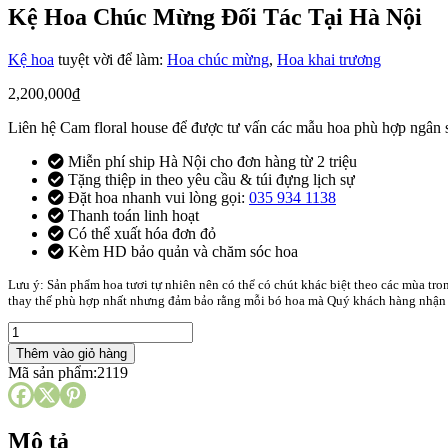
Kệ Hoa Chúc Mừng Đối Tác Tại Hà Nội
Kệ hoa
tuyệt vời để làm:
Hoa chúc mừng
,
Hoa khai trương
2,200,000
₫
Liên hệ Cam floral house để được tư vấn các mẫu hoa phù hợp ngân 
Miễn phí ship Hà Nội cho đơn hàng từ 2 triệu
Tặng thiệp in theo yêu cầu & túi đựng lịch sự
Đặt hoa nhanh vui lòng gọi:
035 934 1138
Thanh toán linh hoạt
Có thể xuất hóa đơn đỏ
Kèm HD bảo quản và chăm sóc hoa
Lưu ý: Sản phẩm hoa tươi tự nhiên nên có thể có chút khác biệt theo các mùa tr
thay thế phù hợp nhất nhưng đảm bảo rằng mỗi bó hoa mà Quý khách hàng nhận đ
Kệ
Hoa
Thêm vào giỏ hàng
Chúc
Mã sản phẩm:
2119
Mừng
Đối
Tác
Tại
Mô tả
Hà