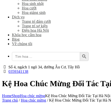
Hoa sinh nhật
Hoa cưới
Hoa giáng sinh
Dịch vụ
Trang trí đám cưới
Trang trí sự kiện
Điện hoa Hà Nội
Khóa học cắm hoa
Blog
Về chúng tôi
Search Button
Search
for:
Số 4, ngách 1 ngõ 34, đường Âu Cơ, Tây Hồ
0359341138
Kệ Hoa Chúc Mừng Đối Tác Tại
Home
Shop
Hoa chúc mừng
Kệ Hoa Chúc Mừng Đối Tác Tại Hà Nội
Trang chủ
/
Hoa chúc mừng
/ Kệ Hoa Chúc Mừng Đối Tác Tại Hà N