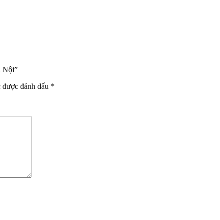
à Nội”
c được đánh dấu
*