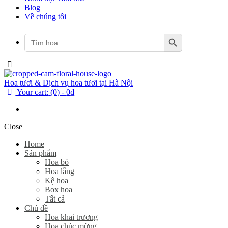
Blog
Về chúng tôi
Search Button
Search
for:
Hoa tươi & Dịch vụ hoa tươi tại Hà Nội
Your cart:
(0)
-
0₫
Close
Home
Sản phẩm
Hoa bó
Hoa lẵng
Kệ hoa
Box hoa
Tất cả
Chủ đề
Hoa khai trương
Hoa chúc mừng