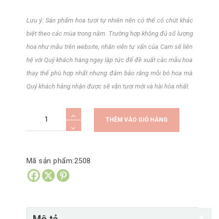
Lưu ý: Sản phẩm hoa tươi tự nhiên nên có thể có chút khác
biệt theo các mùa trong năm. Trường hợp không đủ số lượng
hoa như mẫu trên website, nhân viên tư vấn của Cam sẽ liên
hệ với Quý khách hàng ngay lập tức để đề xuất các mẫu hoa
thay thế phù hợp nhất nhưng đảm bảo rằng mỗi bó hoa mà
Quý khách hàng nhận được sẽ vẫn tươi mới và hài hòa nhất.
Hoa
A
THÊM VÀO GIỎ HÀNG
cầm
l
tay
t
Tulip
e
Mã sản phẩm:
2508
Hà
r
Lan
n
phối
a
mao
t
▼