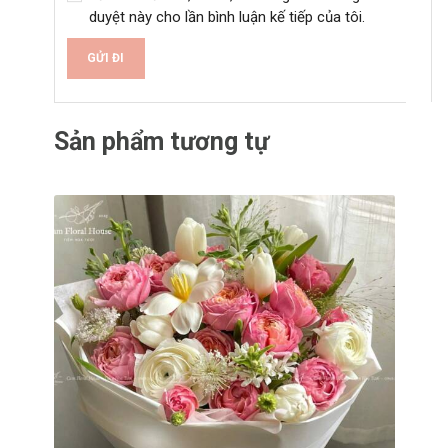
duyệt này cho lần bình luận kế tiếp của tôi.
A
l
Sản phẩm tương tự
t
e
r
n
a
t
i
v
e
: