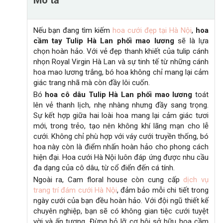
Mô tả
lương
i
nhập
v
khẩu
e
Nếu bạn đang tìm kiếm
hoa cưới đẹp tại Hà Nội
,
hoa
số
cầm tay
Tulip Hà Lan phối mao lương
sẽ là lựa
:
chọn hoàn hảo. Với vẻ đẹp thanh khiết của tulip cánh
lượng
nhọn Royal Virgin Hà Lan và sự tinh tế từ những cánh
hoa mao lương trắng, bó hoa không chỉ mang lại cảm
giác trang nhã mà còn đầy lôi cuốn.
Bó
hoa cô dâu Tulip Hà Lan phối mao lương
toát
lên vẻ thanh lịch, nhẹ nhàng nhưng đầy sang trọng.
Sự kết hợp giữa hai loài hoa mang lại cảm giác tươi
mới, trong trẻo, tạo nên không khí lãng mạn cho lễ
cưới. Không chỉ phù hợp với váy cưới truyền thống, bó
hoa này còn là điểm nhấn hoàn hảo cho phong cách
hiện đại. Hoa cưới Hà Nội luôn đáp ứng được nhu cầu
đa dạng của cô dâu, từ cổ điển đến cá tính.
Ngoài ra, Cam floral house còn cung cấp
dịch vụ
trang trí đám cưới Hà Nội
, đảm bảo mỗi chi tiết trong
ngày cưới của bạn đều hoàn hảo. Với đội ngũ thiết kế
chuyên nghiệp, bạn sẽ có không gian tiệc cưới tuyệt
vời và ấn tượng. Đừng bỏ lỡ cơ hội sở hữu hoa cầm