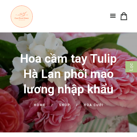
Hoa cầm tay Tulip
Lọc
Hà Lan phối mao
lương nhập khẩu
HOME
SHOP
HOA CƯỚI