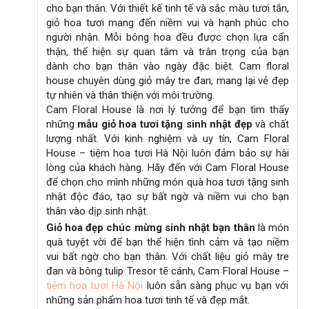
cho bạn thân. Với thiết kế tinh tế và sắc màu tươi tắn,
lượng
giỏ hoa tươi mang đến niềm vui và hạnh phúc cho
người nhận. Mỗi bông hoa đều được chọn lựa cẩn
thận, thể hiện sự quan tâm và trân trọng của bạn
dành cho bạn thân vào ngày đặc biệt. Cam floral
house chuyên dùng giỏ mây tre đan, mang lại vẻ đẹp
tự nhiên và thân thiện với môi trường.
Cam Floral House là nơi lý tưởng để bạn tìm thấy
những
mẫu giỏ hoa tươi tặng sinh nhật đẹp
và chất
lượng nhất. Với kinh nghiệm và uy tín, Cam Floral
House – tiệm hoa tươi Hà Nội luôn đảm bảo sự hài
lòng của khách hàng. Hãy đến với Cam Floral House
để chọn cho mình những món quà hoa tươi tặng sinh
nhật độc đáo, tạo sự bất ngờ và niềm vui cho bạn
thân vào dịp sinh nhật.
Giỏ hoa đẹp chúc mừng sinh nhật bạn thân
là món
quà tuyệt vời để bạn thể hiện tình cảm và tạo niềm
vui bất ngờ cho bạn thân. Với chất liệu giỏ mây tre
đan và bông tulip Tresor tẽ cánh, Cam Floral House –
tiệm hoa tươi Hà Nội
luôn sẵn sàng phục vụ bạn với
những sản phẩm hoa tươi tinh tế và đẹp mắt.