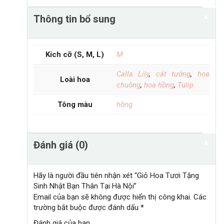
▼
Thông tin bổ sung
Kích cỡ (S, M, L)
M
Calla Lily
,
cát tường
,
hoa
Loài hoa
chuông
,
hoa hồng
,
Tulip
Tông màu
hồng
▼
Đánh giá (0)
Hãy là người đầu tiên nhận xét “Giỏ Hoa Tươi Tặng
Sinh Nhật Bạn Thân Tại Hà Nội”
Email của bạn sẽ không được hiển thị công khai.
Các
trường bắt buộc được đánh dấu
*
Đánh giá của bạn