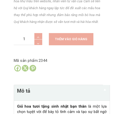
hoa như mẫu trên website, nhân viên tư vấn của Cam sẽ liên
hệ với Quý khách hàng ngay lập tức để đề xuất các mẫu hoa
thay thế phù hợp nhất nhưng đảm bảo rằng mỗi bó hoa mà
Quý khách hàng nhận được sẽ vẫn tươi mới và hài hòa nhất.
Giỏ
A
THÊM VÀO GIỎ HÀNG
Hoa
l
Tươi
t
Tặng
e
Mã sản phẩm:
2344
Sinh
r
Nhật
n
Bạn
a
Thân
t
▼
Mô tả
Tại
i
Hà
v
Nội
e
Giỏ hoa tươi tặng sinh nhật bạn thân
là một lựa
số
chọn tuyệt vời để bày tỏ tình cảm và tạo sự bất ngờ
: