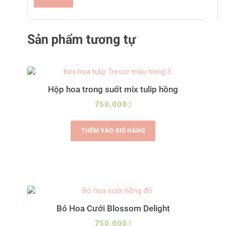
A
l
Sản phẩm tương tự
t
e
r
n
a
Hộp hoa trong suốt mix tulip hồng
t
i
750,000
₫
v
e
THÊM VÀO GIỎ HÀNG
:
Bó Hoa Cưới Blossom Delight
750,000
₫