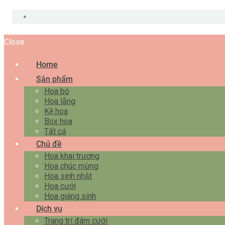
Close
Home
Sản phẩm
Hoa bó
Hoa lẵng
Kệ hoa
Box hoa
Tất cả
Chủ đề
Hoa khai trương
Hoa chúc mừng
Hoa sinh nhật
Hoa cưới
Hoa giáng sinh
Dịch vụ
Trang trí đám cưới