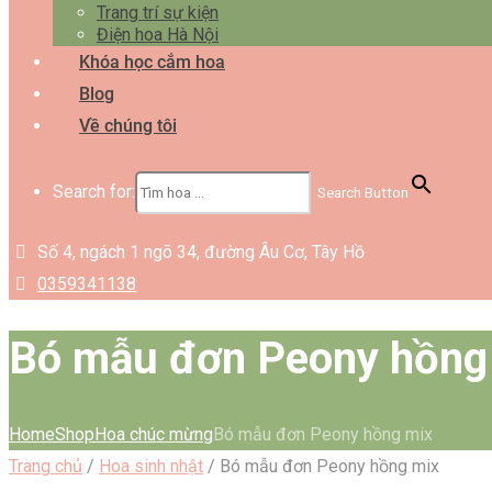
Trang trí sự kiện
Điện hoa Hà Nội
Khóa học cắm hoa
Blog
Về chúng tôi
Search for:
Search Button
Số 4, ngách 1 ngõ 34, đường Âu Cơ, Tây Hồ
0359341138
Bó mẫu đơn Peony hồng
Home
Shop
Hoa chúc mừng
Bó mẫu đơn Peony hồng mix
Trang chủ
/
Hoa sinh nhật
/ Bó mẫu đơn Peony hồng mix