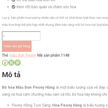
Kèm HD bảo quản và chăm sóc hoa
Lưu ý: Sản phẩm hoa tươi tự nhiên nên có thể có chút khác biệt theo các mù
mẫu hoa thay thế phù hợp nhất nhưng đảm bảo rằng mỗi bó hoa mà Quý khách
Bó
mẫu
Thêm vào giỏ hàng
đơn
Thẻ:
mẫu đơn Peony
Mã sản phẩm:
1148
Peony
hồng
mix
Mô tả
số
lượng
Bó hoa Mẫu Đơn Peony Hồng
là một biểu tượng của vẻ đẹp đí
sáng và hoa cẩm chướng màu cam cá hồi, bó hoa này không chỉ l
Peony Hồng Tươi Sáng
:
Hoa Peony hồng
là biểu tượng c