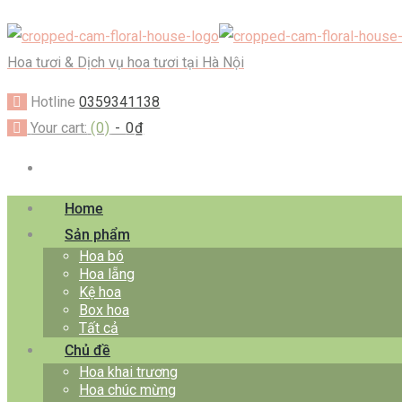
Hoa tươi & Dịch vụ hoa tươi tại Hà Nội
Hotline
0359341138
Your cart:
(0)
-
0₫
Home
Sản phẩm
Hoa bó
Hoa lẵng
Kệ hoa
Box hoa
Tất cả
Chủ đề
Hoa khai trương
Hoa chúc mừng