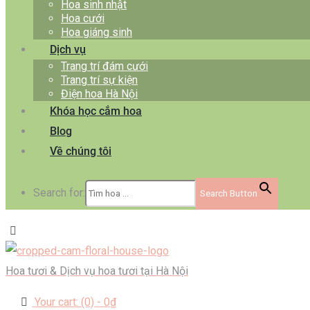
Hoa sinh nhật
Hoa cưới
Hoa giáng sinh
Dịch vụ
Trang trí đám cưới
Trang trí sự kiện
Điện hoa Hà Nội
Khóa học cắm hoa
Blog
Về chúng tôi
Search for:
Search Button
Hoa tươi & Dịch vụ hoa tươi tại Hà Nội
Your cart:
(0)
-
0₫