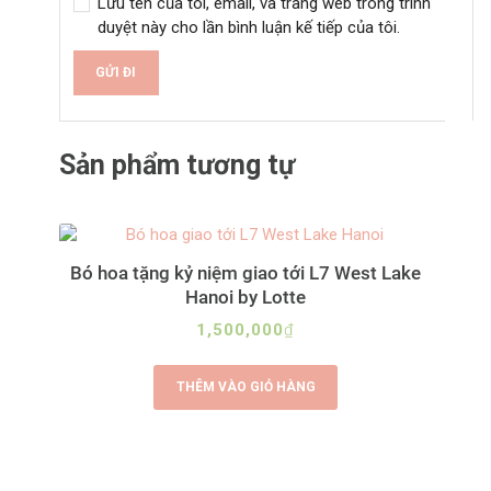
Lưu tên của tôi, email, và trang web trong trình
duyệt này cho lần bình luận kế tiếp của tôi.
A
l
Sản phẩm tương tự
t
e
r
n
a
Bó hoa tặng kỷ niệm giao tới L7 West Lake
t
Hanoi by Lotte
i
v
1,500,000
₫
e
:
THÊM VÀO GIỎ HÀNG