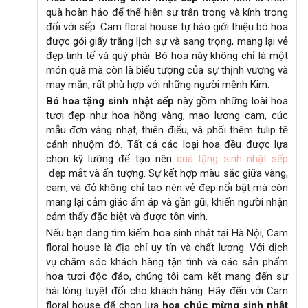
quà hoàn hảo để thể hiện sự trân trọng và kính trọng
:
đối với sếp. Cam floral house tự hào giới thiệu bó hoa
được gói giấy trắng lịch sự và sang trọng, mang lại vẻ
đẹp tinh tế và quý phái. Bó hoa này không chỉ là một
món quà mà còn là biểu tượng của sự thịnh vượng và
may mắn, rất phù hợp với những người mệnh Kim.
Bó hoa tặng sinh nhật sếp
này gồm những loài hoa
tươi đẹp như hoa hồng vàng, mao lương cam, cúc
mẫu đơn vàng nhạt, thiên điểu, và phối thêm tulip tẽ
cánh nhuộm đỏ. Tất cả các loại hoa đều được lựa
chọn kỹ lưỡng để tạo nên
quà tặng sinh nhật sếp
đẹp mắt và ấn tượng. Sự kết hợp màu sắc giữa vàng,
cam, và đỏ không chỉ tạo nên vẻ đẹp nổi bật mà còn
mang lại cảm giác ấm áp và gần gũi, khiến người nhận
cảm thấy đặc biệt và được tôn vinh.
Nếu bạn đang tìm kiếm hoa sinh nhật tại Hà Nội, Cam
floral house là địa chỉ uy tín và chất lượng. Với dịch
vụ chăm sóc khách hàng tận tình và các sản phẩm
hoa tươi độc đáo, chúng tôi cam kết mang đến sự
hài lòng tuyệt đối cho khách hàng. Hãy đến với Cam
floral house để chọn lựa
hoa chúc mừng sinh nhật