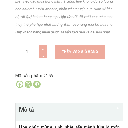
biệt theo các mùa trong năm. Trường hợp không đủ số lượng
hoa như mẫu trên website, nhân viên tư vấn của Cam sẽ liên
hệ với Quý khách hàng ngay lập tức để đề xuất các mẫu hoa
thay thế phù hợp nhất nhưng đảm bảo rằng mỗi bó hoa mà
Quý khách hàng nhận được sẽ vẫn tươi mới và hài hòa nhất.
Bó
A
THÊM VÀO GIỎ HÀNG
hoa
l
chúc
t
mừng
e
Mã sản phẩm:
2156
sinh
r
nhật
n
sếp
a
mệnh
t
▼
Mô tả
Kim
i
số
v
lượng
e
Hoa chúc mừng sinh nhật sếp mệnh Kim
là món