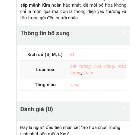
sếp mệnh Kim
hoàn hảo nhất, để mỗi bó hoa không
chỉ là món quà mà còn là thông điệp yêu thương và
tôn trọng gửi đến người nhận.
▼
Thông tin bổ sung
Kích cỡ (S, M, L)
M
cát tường
,
hoa hồng
,
mao
Loài hoa
lương
,
Tulip
Tông màu
vàng
▼
Đánh giá (0)
Hãy là người đầu tiên nhận xét “Bó hoa chúc mừng
sinh nhật sếp mệnh Kim”