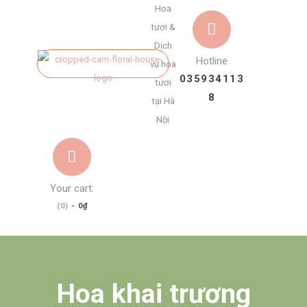
Hoa
tươi &
Dịch
Hotline
vụ hoa
035934113
tươi
8
tại Hà
Nội
Your cart:
(0)
-
0₫
Hoa khai trương