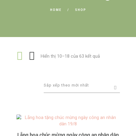
HOME
SHOP
Đã
Hiển thị 10–18 của 63 kết quả
sắp
xếp
theo
mới
nhất
Lẵng hoa chúc mừng ngày công an nhân dân