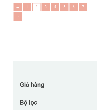
←
1
2
3
4
5
6
7
→
Giỏ hàng
Bộ lọc