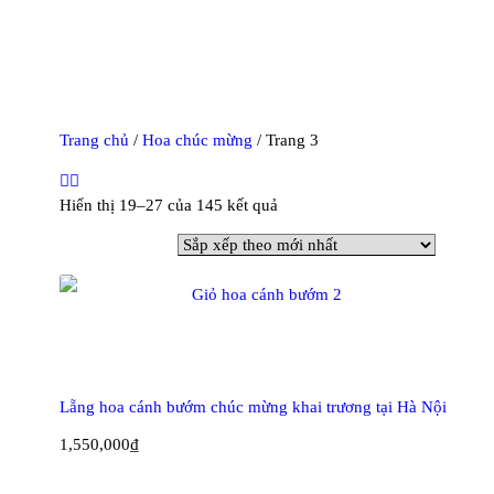
Trang chủ
/
Hoa chúc mừng
/ Trang 3
Đã
Hiển thị 19–27 của 145 kết quả
sắp
xếp
theo
mới
nhất
Lẵng hoa cánh bướm chúc mừng khai trương tại Hà Nội
1,550,000
₫