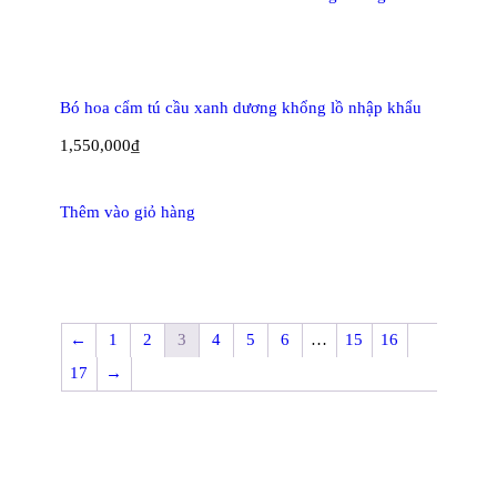
Bó hoa cẩm tú cầu xanh dương khổng lồ nhập khẩu
1,550,000
₫
Thêm vào giỏ hàng
←
1
2
3
4
5
6
…
15
16
17
→