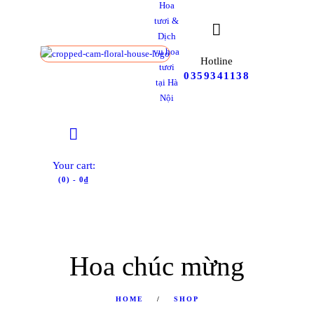
Hoa
tươi &
Dịch
vụ hoa
Hotline
tươi
0359341138
tại Hà
Nội
Your cart:
(0)
-
0₫
Hoa chúc mừng
HOME
SHOP