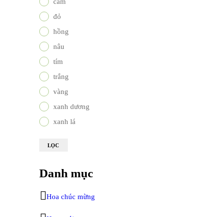
cam
đỏ
hồng
nâu
tím
trắng
vàng
xanh dương
xanh lá
LỌC
Danh mục
Hoa chúc mừng