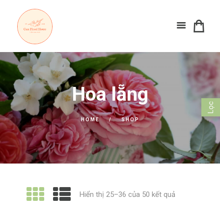
Hoa lẵng
Lọc
HOME
SHOP
Đã
Hiển thị 25–36 của 50 kết quả
sắp