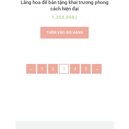
Lẵng hoa để bàn tặng khai trương phong
cách hiện đại
1,350,000
₫
THÊM VÀO GIỎ HÀNG
←
1
2
3
4
5
→