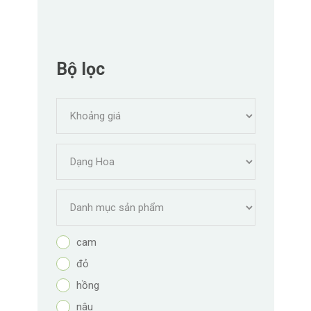
Bộ lọc
cam
đỏ
hồng
nâu