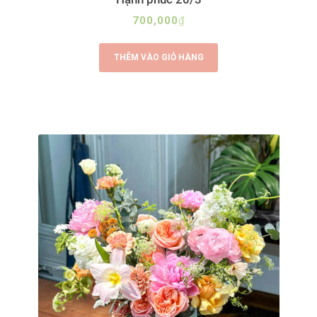
700,000
₫
THÊM VÀO GIỎ HÀNG