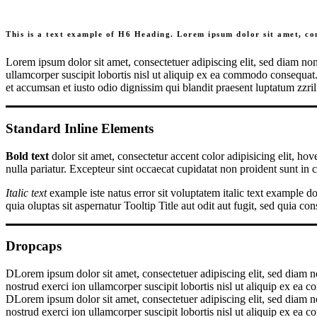
This is a text example of H6 Heading. Lorem ipsum dolor sit amet, con
Lorem ipsum dolor sit amet, consectetuer adipiscing elit, sed diam n
ullamcorper suscipit lobortis nisl ut aliquip ex ea commodo consequat. D
et accumsan et iusto odio dignissim qui blandit praesent luptatum zzril d
Standard Inline Elements
Bold text
dolor sit amet, consectetur
accent color
adipisicing elit, ho
nulla pariatur. Excepteur sint occaecat cupidatat non proident
sunt in 
Italic text
example iste natus error sit voluptatem italic text example 
quia oluptas sit aspernatur Tooltip Title aut odit aut fugit, sed quia c
Dropcaps
D
Lorem ipsum dolor sit amet, consectetuer adipiscing elit, sed diam
nostrud exerci ion ullamcorper suscipit lobortis nisl ut aliquip ex ea
D
Lorem ipsum dolor sit amet, consectetuer adipiscing elit, sed diam
nostrud exerci ion ullamcorper suscipit lobortis nisl ut aliquip ex ea