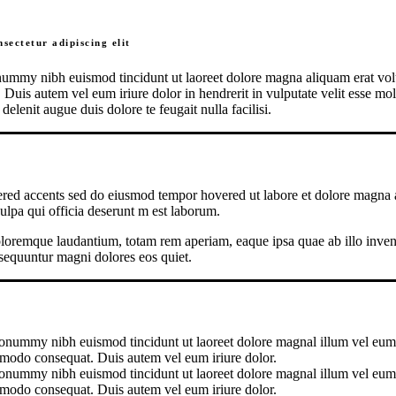
sectetur adipiscing elit
onummy nibh euismod tincidunt ut laoreet dolore magna aliquam erat vol
uis autem vel eum iriure dolor in hendrerit in vulputate velit esse moles
elenit augue duis dolore te feugait nulla facilisi.
vered accents sed do eiusmod tempor hovered ut labore et dolore magna al
culpa qui
officia deserunt m est laborum.
doloremque laudantium, totam rem aperiam, eaque ipsa quae ab illo inve
onsequuntur magni dolores eos quiet.
 nonummy nibh euismod tincidunt ut laoreet dolore magnal illum vel eum
 comodo consequat. Duis autem vel eum iriure dolor.
 nonummy nibh euismod tincidunt ut laoreet dolore magnal illum vel eum
 comodo consequat. Duis autem vel eum iriure dolor.