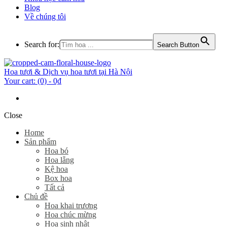
Blog
Về chúng tôi
Search for:
Search Button
Hoa tươi & Dịch vụ hoa tươi tại Hà Nội
Your cart:
(0)
-
0₫
Close
Home
Sản phẩm
Hoa bó
Hoa lẵng
Kệ hoa
Box hoa
Tất cả
Chủ đề
Hoa khai trương
Hoa chúc mừng
Hoa sinh nhật