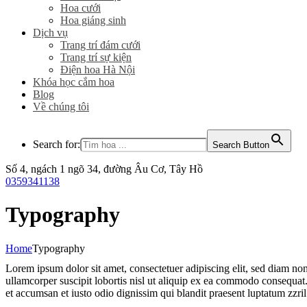
Hoa cưới
Hoa giáng sinh
Dịch vụ
Trang trí đám cưới
Trang trí sự kiện
Điện hoa Hà Nội
Khóa học cắm hoa
Blog
Về chúng tôi
Search for:
Search Button
Số 4, ngách 1 ngõ 34, đường Âu Cơ, Tây Hồ
0359341138
Typography
Home
Typography
Lorem ipsum dolor sit amet, consectetuer adipiscing elit, sed diam n
ullamcorper suscipit lobortis nisl ut aliquip ex ea commodo consequat. D
et accumsan et iusto odio dignissim qui blandit praesent luptatum zzril d