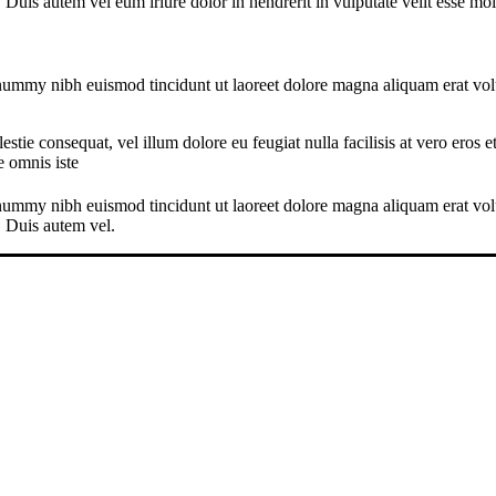
Duis autem vel eum iriure dolor in hendrerit in vulputate velit esse mol
onummy nibh euismod tincidunt ut laoreet dolore magna aliquam erat vol
.
estie consequat, vel illum dolore eu feugiat nulla facilisis at vero eros 
e omnis iste
onummy nibh euismod tincidunt ut laoreet dolore magna aliquam erat vol
. Duis autem vel.