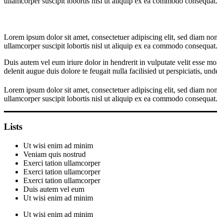
ullamcorper suscipit lobortis nisl ut aliquip ex ea commodo consequat. 
Lorem ipsum dolor sit amet, consectetuer adipiscing elit, sed diam n
ullamcorper suscipit lobortis nisl ut aliquip ex ea commodo consequat
Duis autem vel eum iriure dolor in hendrerit in vulputate velit esse mol
delenit augue duis dolore te feugait nulla facilisied ut perspiciatis, und
Lorem ipsum dolor sit amet, consectetuer adipiscing elit, sed diam n
ullamcorper suscipit lobortis nisl ut aliquip ex ea commodo consequat
Lists
Ut wisi enim ad minim
Veniam quis nostrud
Exerci tation ullamcorper
Exerci tation ullamcorper
Exerci tation ullamcorper
Duis autem vel eum
Ut wisi enim ad minim
Ut wisi enim ad minim