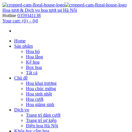
Hoa tươi & Dịch vụ hoa tươi tại Hà Nội
Hotline
0359341138
Your cart:
(0)
-
0₫
Home
Sản phẩm
Hoa bó
Hoa lẵng
Kệ hoa
Box hoa
Tất cả
Chủ đề
Hoa khai trương
Hoa chúc mừng
Hoa sinh nhật
Hoa cưới
Hoa giáng sinh
Dịch vụ
Trang trí đám cưới
Trang trí sự kiện
Điện hoa Hà Nội
Khóa học cắm hoa