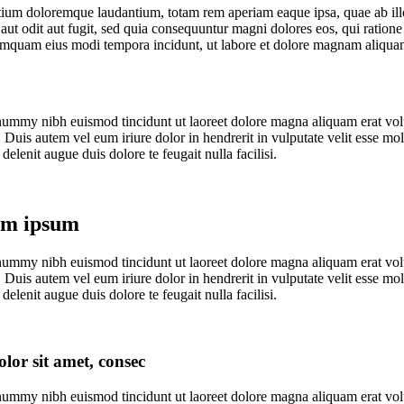
tium doloremque laudantium, totam rem aperiam eaque ipsa, quae ab illo i
aut odit aut fugit, sed quia consequuntur magni dolores eos, qui ratio
on numquam eius modi tempora incidunt, ut labore et dolore magnam aliq
onummy nibh euismod tincidunt ut laoreet dolore magna aliquam erat vol
uis autem vel eum iriure dolor in hendrerit in vulputate velit esse moles
elenit augue duis dolore te feugait nulla facilisi.
rem ipsum
onummy nibh euismod tincidunt ut laoreet dolore magna aliquam erat vol
uis autem vel eum iriure dolor in hendrerit in vulputate velit esse moles
elenit augue duis dolore te feugait nulla facilisi.
lor sit amet, consec
onummy nibh euismod tincidunt ut laoreet dolore magna aliquam erat vol