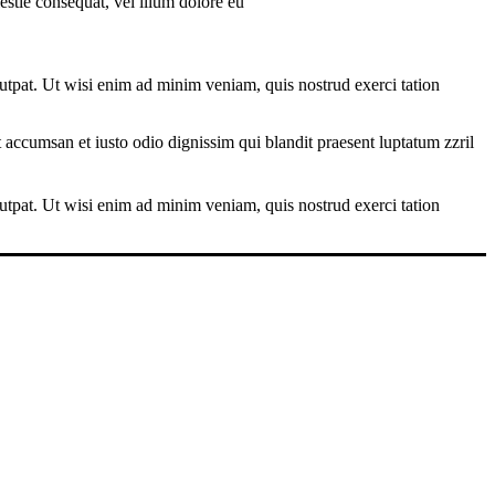
estie consequat, vel illum dolore eu
utpat. Ut wisi enim ad minim veniam, quis nostrud exerci tation
et accumsan et iusto odio dignissim qui blandit praesent luptatum zzril
utpat. Ut wisi enim ad minim veniam, quis nostrud exerci tation