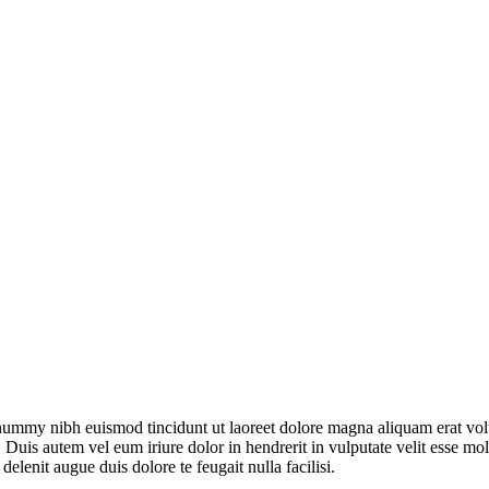
onummy nibh euismod tincidunt ut laoreet dolore magna aliquam erat vol
uis autem vel eum iriure dolor in hendrerit in vulputate velit esse moles
elenit augue duis dolore te feugait nulla facilisi.