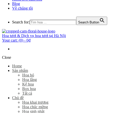
Blog
Về chúng tôi
Search for:
Search Button
Hoa tươi & Dịch vụ hoa tươi tại Hà Nội
Your cart:
(0)
-
0₫
Close
Home
Sản phẩm
Hoa bó
Hoa lẵng
Kệ hoa
Box hoa
Tất cả
Chủ đề
Hoa khai trương
Hoa chúc mừng
Hoa sinh nhật