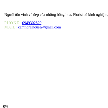
Người tôn vinh vẻ đẹp của những bông hoa. Florist có kinh nghiệm
PHONE:
0949302629
MAIL:
camfloralhouse@gmail.com
Marta’s Skills
Bride's Bouquet
0%