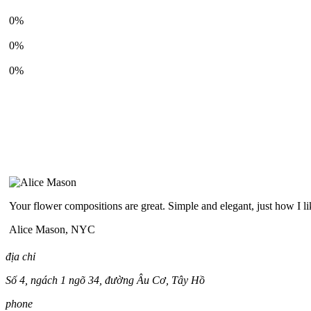
Bridesmaids' Bouquetes
0%
Corsages
0%
Boutonnieres
0%
Your flower compositions are great. Simple and elegant, just how I l
Alice Mason,
NYC
địa chỉ
Số 4, ngách 1 ngõ 34, đường Âu Cơ, Tây Hồ
phone