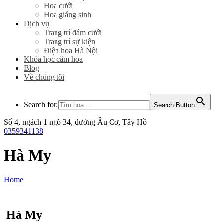
Hoa cưới
Hoa giáng sinh
Dịch vụ
Trang trí đám cưới
Trang trí sự kiện
Điện hoa Hà Nội
Khóa học cắm hoa
Blog
Về chúng tôi
Search for:
Search Button
Số 4, ngách 1 ngõ 34, đường Âu Cơ, Tây Hồ
0359341138
Hà My
Home
Hà My