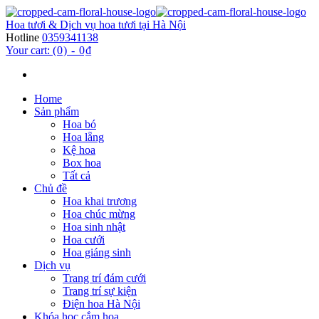
Hoa tươi & Dịch vụ hoa tươi tại Hà Nội
Hotline
0359341138
Your cart:
(0)
-
0₫
Home
Sản phẩm
Hoa bó
Hoa lẵng
Kệ hoa
Box hoa
Tất cả
Chủ đề
Hoa khai trương
Hoa chúc mừng
Hoa sinh nhật
Hoa cưới
Hoa giáng sinh
Dịch vụ
Trang trí đám cưới
Trang trí sự kiện
Điện hoa Hà Nội
Khóa học cắm hoa