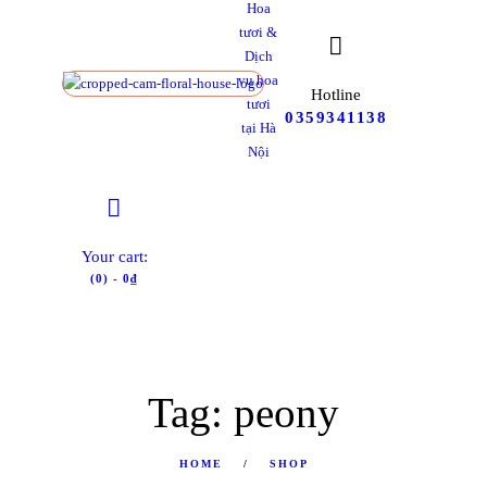
Hoa
tươi &
Dịch
vụ hoa
Hotline
tươi
0359341138
tại Hà
Nội
Your cart:
(0)
-
0₫
Tag: peony
HOME
SHOP