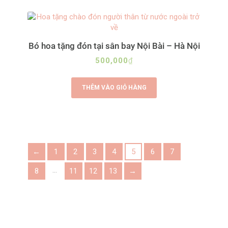
Bó hoa tặng đón tại sân bay Nội Bài – Hà Nội
500,000
₫
THÊM VÀO GIỎ HÀNG
←
1
2
3
4
5
6
7
…
8
11
12
13
→