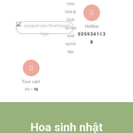
Hoa
tươi &
Dịch
Hotline
vụ hoa
035934113
tươi
8
tại Hà
Nội
Your cart:
(0)
-
0₫
Hoa sinh nhật