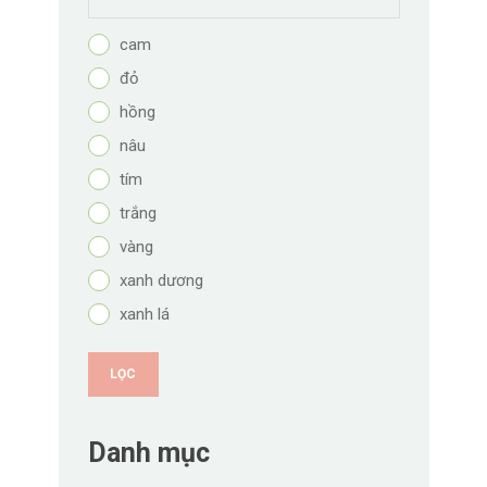
cam
đỏ
hồng
nâu
tím
trắng
vàng
xanh dương
xanh lá
LỌC
Danh mục