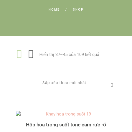
HOME
SHOP
Đã
Hiển thị 37–45 của 109 kết quả
sắp
xếp
theo
mới
nhất
Hộp hoa trong suốt tone cam rực rỡ