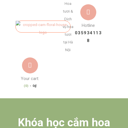
Hoa
tươi &
Dịch
Hotline
vụ hoa
035934113
tươi
8
tại Hà
Nội
Your cart:
(0)
-
0₫
Khóa học cắm hoa